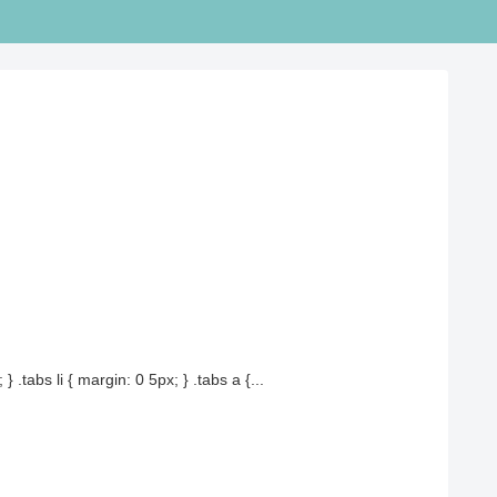
} .tabs li { margin: 0 5px; } .tabs a {...