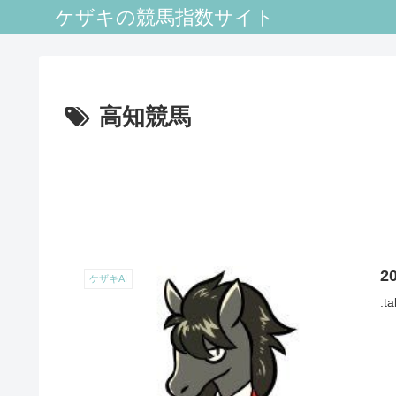
ケザキの競馬指数サイト
高知競馬
2
ケザキAI
.ta