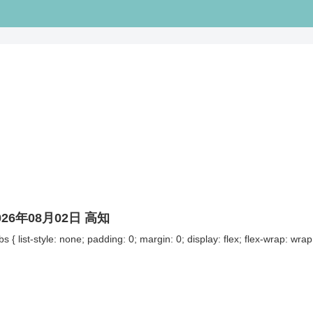
026年08月02日 高知
bs { list-style: none; padding: 0; margin: 0; display: flex; flex-wrap: wrap; 