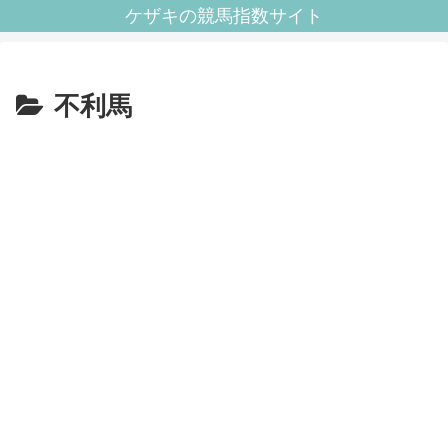
ケザキの競馬指数サイト
不利馬