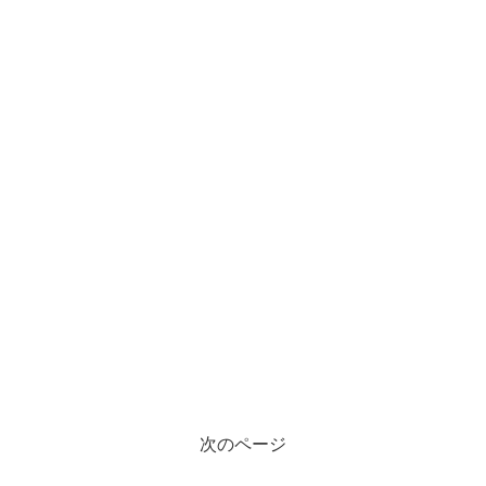
次のページ