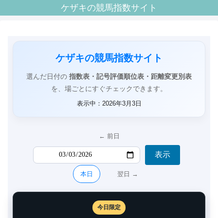
ケザキの競馬指数サイト
ケザキの競馬指数サイト
選んだ日付の
指数表・記号評価順位表・距離変更別表
を、場ごとにすぐチェックできます。
表示中：2026年3月3日
← 前日
表示
本日
翌日 →
今日限定