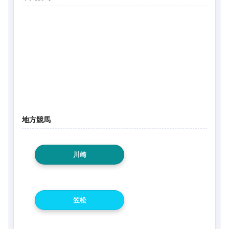
地方競馬
川崎
笠松