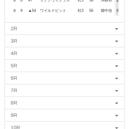
８
8
47
サノノヴィグラス
牡3
56
沖静男
追
８
9
▲54
ワイルドピット
牡3
56
畑中信
先
2R
3R
4R
5R
6R
7R
8R
9R
10R