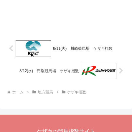
8/11(火) 川崎競馬場 ケザキ指数
8/12(水) 門別競馬場 ケザキ指数
ホーム
地方競馬
ケザキ指数
ケザキの競馬指数サイト