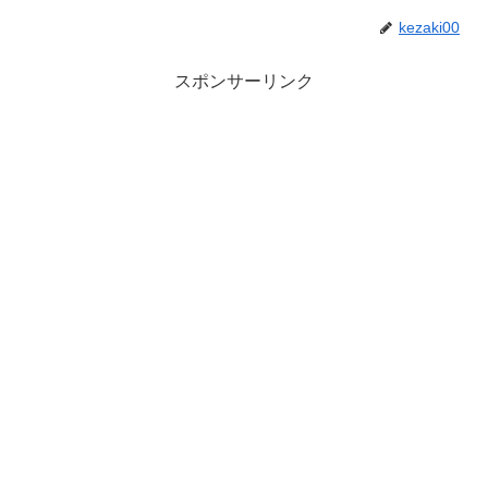
kezaki00
スポンサーリンク