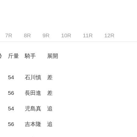
7R
8R
9R
10R
11R
12R
齢
斤量
騎手
展開
54
石川慎
差
56
長田進
差
54
児島真
追
56
吉本隆
追