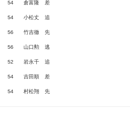
54
倉富隆
差
54
小松丈
追
56
竹吉徹
先
56
山口勲
逃
52
岩永千
追
54
吉田順
差
54
村松翔
先