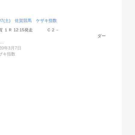
3/7(土) 佐賀競馬 ケザキ指数
賀 １Ｒ 12:15発走 Ｃ２－
22 ダー
 …
020年3月7日
ザキ指数