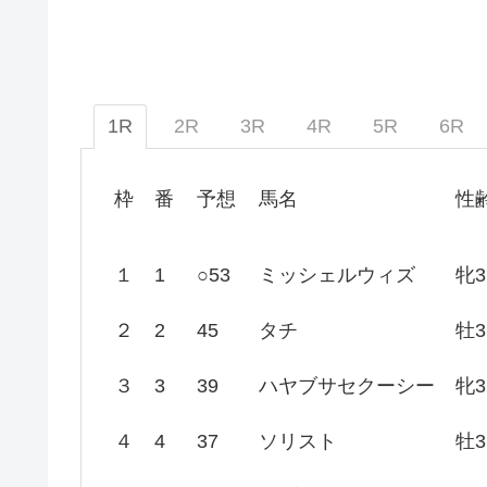
1R
2R
3R
4R
5R
6R
枠
番
予想
馬名
性
１
1
○53
ミッシェルウィズ
牝3
２
2
45
タチ
牡3
３
3
39
ハヤブサセクーシー
牝3
４
4
37
ソリスト
牡3