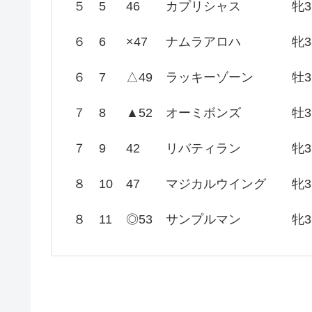
５
5
46
カプリシャス
牝3
６
6
×47
ナムラアロハ
牝3
６
7
△49
ラッキーゾーン
牡3
７
8
▲52
オーミボンズ
牡3
７
9
42
リバティラン
牝3
８
10
47
マジカルウイング
牝3
８
11
◎53
サンプルマン
牝3