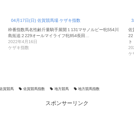
04月17日(日) 佐賀競馬場 ケザキ指数
枠番指数馬名性齢斤量騎手展開１131マサノルビー牝554川
佐
島拓追２229オールマイライフ牝854長田…
2022年4月16日
ト
ケザキ指数
2
ケ
佐賀競馬
佐賀競馬指数
地方競馬
地方競馬指数
スポンサーリンク