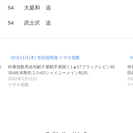
54
大庭和
追
54
武士沢
追
02月11日(木) 笠松競馬場 ケザキ指数
追
枠番指数馬名性齢斤量騎手展開１1▲57ブラックレビン牝
枠
354松本剛先２2○62シャイニーメイン牝35…
田
2022年2月11日
2
ケザキ指数
ケ