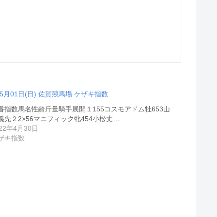
05月01日(日) 佐賀競馬場 ケザキ指数
番指数馬名性齢斤量騎手展開１155コスモアドム牡653山
義先２2×56マニフィック牝454小松丈…
022年4月30日
ザキ指数