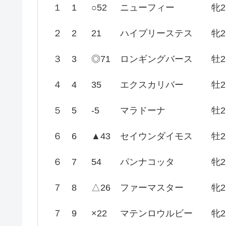
１
1
○52
ニューフィー
牝2
２
2
21
ハイプリーステス
牝2
３
3
◎71
ロンギングバース
牡2
４
4
35
エクスカリバー
牡2
５
5
-5
マラドーナ
牡2
６
6
▲43
セイウンダイモス
牡2
６
7
54
パンナコッタ
牝2
７
8
△26
ファーマスター
牝2
７
9
×22
マテンロウルビー
牝2