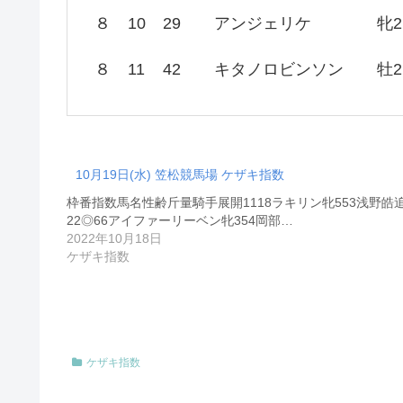
８
10
29
アンジェリケ
牝2
８
11
42
キタノロビンソン
牡2
10月19日(水) 笠松競馬場 ケザキ指数
枠番指数馬名性齢斤量騎手展開1118ラキリン牝553浅野皓
22◎66アイファーリーベン牝354岡部…
2022年10月18日
ケザキ指数
ケザキ指数