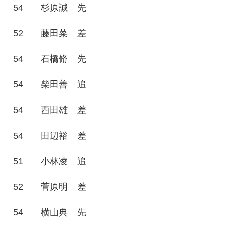
54
杉原誠
先
52
藤田菜
差
54
石橋脩
先
54
柴田善
追
54
西田雄
差
54
田辺裕
差
51
小林凌
追
52
菅原明
差
54
横山典
先