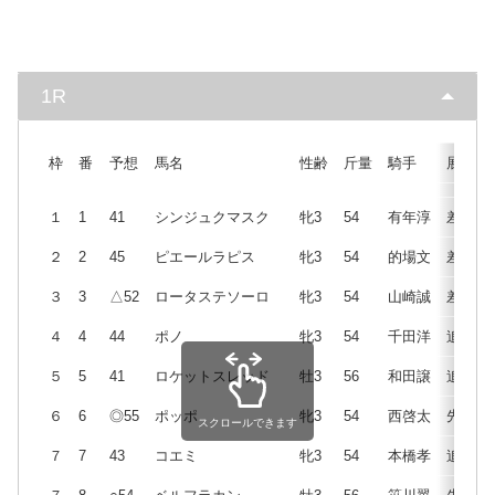
1R
枠
番
予想
馬名
性齢
斤量
騎手
展開
１
1
41
シンジュクマスク
牝3
54
有年淳
差
２
2
45
ピエールラピス
牝3
54
的場文
差
３
3
△52
ロータステソーロ
牝3
54
山崎誠
差
４
4
44
ポノ
牝3
54
千田洋
追
５
5
41
ロケットスレッド
牡3
56
和田譲
追
６
6
◎55
ポッポ
牝3
54
西啓太
先
スクロールできます
７
7
43
コエミ
牝3
54
本橋孝
追