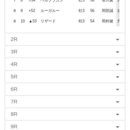
７
8
○54
ベルフラカン
牡3
56
笹川翼
先
８
9
×52
ルーガルー
牡3
56
岡部誠
追
８
10
▲53
リザード
牝3
54
岡村健
先
2R
3R
4R
5R
6R
7R
8R
9R