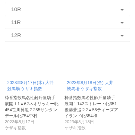
10R
11R
12R
2023年8月17日(木) 大井
2023年8月18日(金) 大井
競馬場 ケザキ指数
競馬場 ケザキ指数
枠番指数馬名性齢斤量騎手
枠番指数馬名性齢斤量騎手
展開１1▲62ネオリッキー牝
展開１142ストレート牝351
454笹川翼追２255サンタン
後藤蒼追２2▲55ティーズア
デール牝754中村…
イランド牝354和…
2023年8月17日
2023年8月18日
ケザキ指数
ケザキ指数