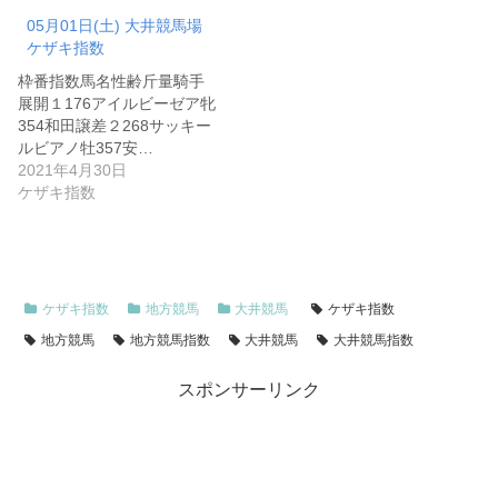
05月01日(土) 大井競馬場
ケザキ指数
枠番指数馬名性齢斤量騎手
展開１176アイルビーゼア牝
354和田譲差２268サッキー
ルビアノ牡357安…
2021年4月30日
ケザキ指数
ケザキ指数
地方競馬
大井競馬
ケザキ指数
地方競馬
地方競馬指数
大井競馬
大井競馬指数
スポンサーリンク