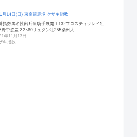
11月14日(日) 東京競馬場 ケザキ指数
番指数馬名性齢斤量騎手展開１132フロスティグレイ牡
55野中悠差２2×60リュタン牡255柴田大…
21年11月13日
ザキ指数