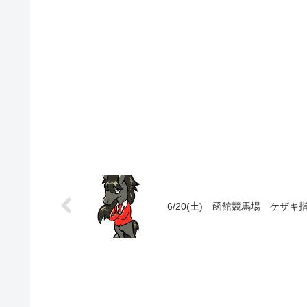
6/20(土) 函館競馬場 ケザキ