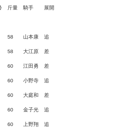
齢
斤量
騎手
展開
58
山本康
追
58
大江原
差
60
江田勇
差
60
小野寺
追
60
大庭和
差
60
金子光
追
60
上野翔
追