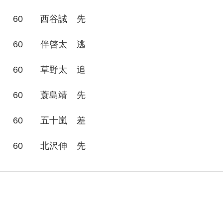
60
西谷誠
先
60
伴啓太
逃
60
草野太
追
60
蓑島靖
先
60
五十嵐
差
60
北沢伸
先