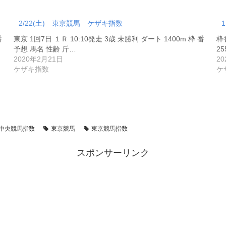
2/22(土) 東京競馬 ケザキ指数
番
東京 1回7日 １Ｒ 10:10発走 3歳 未勝利 ダート 1400m 枠 番
枠
予想 馬名 性齢 斤…
2
2020年2月21日
20
ケザキ指数
ケ
中央競馬指数
東京競馬
東京競馬指数
スポンサーリンク