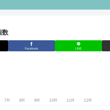
指数
Facebook
LINE
7R
8R
9R
10R
11R
12R