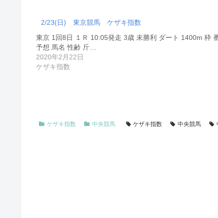
2/23(日) 東京競馬 ケザキ指数
東京 1回8日 １Ｒ 10:05発走 3歳 未勝利 ダート 1400m 枠 
予想 馬名 性齢 斤…
2020年2月22日
ケザキ指数
ケザキ指数
中央競馬
ケザキ指数
中央競馬