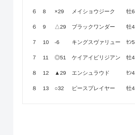
６
8
×29
メイショウジーク
牡6
６
9
△29
ブラックワンダー
牡4
７
10
-6
キングスヴァリュー
ｾﾝ5
７
11
◎51
ケイアイビリジアン
牡4
８
12
▲29
エンシュラウド
ｾﾝ4
８
13
○32
ピースプレイヤー
牡4