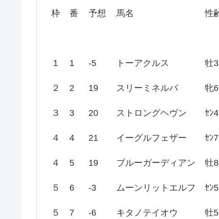
枠
番
予想
馬名
性
１
1
-5
トーアクルス
牡3
２
2
19
スリーミネルバ
牝6
３
3
20
ストロングヘヴン
ｾﾝ4
４
4
21
イーグルフェザー
ｾﾝ7
４
5
19
ブルーガーディアン
牡8
５
6
-3
ムーンリットエルフ
ｾﾝ5
５
7
-6
キタノテイオウ
牡5