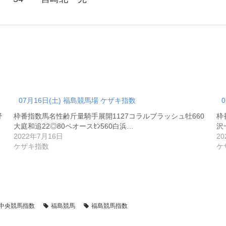
07月16日(土) 福島競馬場 ケザキ指数
野
枠番指数馬名性齢斤量騎手展開1127コラルブラッシュ牡660
枠
大庭和追22◎80ペオースｾﾝ560白浜…
沢
2022年7月16日
2
ケザキ指数
ケ
中央競馬指数
福島競馬
福島競馬指数