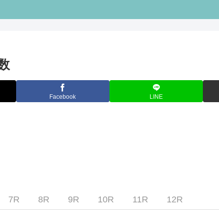
数
Facebook
LINE
7R
8R
9R
10R
11R
12R