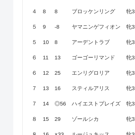
４
8
8
ブロッケンリング
牝3
５
9
-8
ヤマニンゲフィオン
牝3
５
10
8
アーデントラブ
牝3
６
11
13
ゴーゴーリマンド
牝3
６
12
25
エンリグロリア
牝3
７
13
16
スティルアリス
牝3
７
14
◎56
ハイエストプレイズ
牝3
８
15
29
ゾールシカ
牝3
８
16
×33
ルージュキッス
牝3