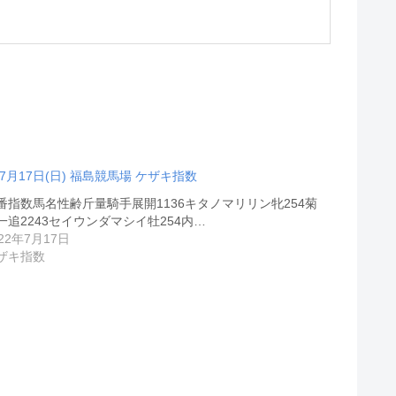
07月17日(日) 福島競馬場 ケザキ指数
番指数馬名性齢斤量騎手展開1136キタノマリリン牝254菊
一追2243セイウンダマシイ牡254内…
022年7月17日
ザキ指数