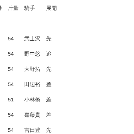
齢
斤量
騎手
展開
54
武士沢
先
54
野中悠
追
54
大野拓
先
54
田辺裕
差
51
小林脩
差
54
嘉藤貴
差
54
吉田豊
先