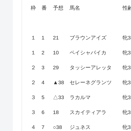
枠
番
予想
馬名
性
１
1
21
ブラウンアイズ
牝3
１
2
10
ペイシャバイカ
牝3
２
3
29
タッシーアレッタ
牝3
２
4
▲38
セレーネグランツ
牝3
３
5
△33
ラカルマ
牝3
３
6
18
スカイティアラ
牝3
４
7
○38
ジュネス
牝3