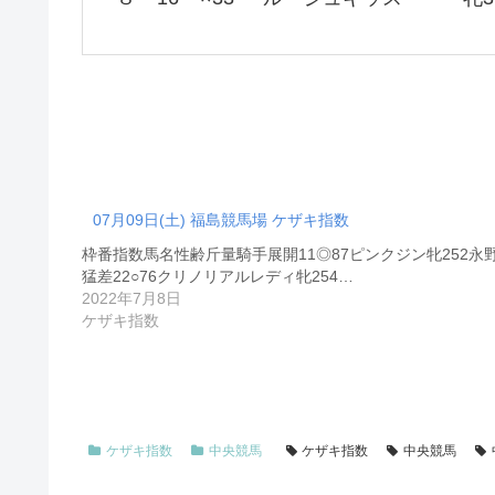
07月09日(土) 福島競馬場 ケザキ指数
枠番指数馬名性齢斤量騎手展開11◎87ピンクジン牝252永
猛差22○76クリノリアルレディ牝254…
2022年7月8日
ケザキ指数
ケザキ指数
中央競馬
ケザキ指数
中央競馬