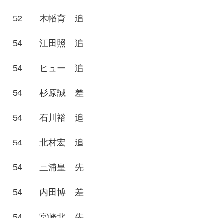
52
木幡育
追
54
江田照
追
54
ヒュー
追
54
杉原誠
差
54
石川裕
追
54
北村宏
追
54
三浦皇
先
54
内田博
差
54
宮崎北
先