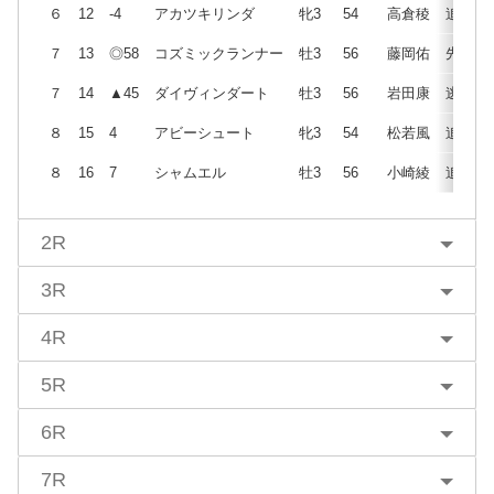
６
12
-4
アカツキリンダ
牝3
54
高倉稜
追
７
13
◎58
コズミックランナー
牡3
56
藤岡佑
先
７
14
▲45
ダイヴィンダート
牡3
56
岩田康
逃
８
15
4
アビーシュート
牝3
54
松若風
追
８
16
7
シャムエル
牡3
56
小崎綾
追
2R
3R
4R
5R
6R
7R