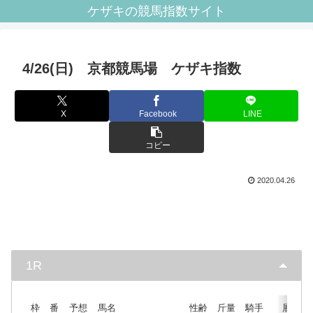
ケザキの競馬指数サイト
4/26(日) 京都競馬場 ケザキ指数
X
Facebook
LINE
コピー
2020.04.26
1R
枠
番
予想
馬名
性齢
斤量
騎手
展開