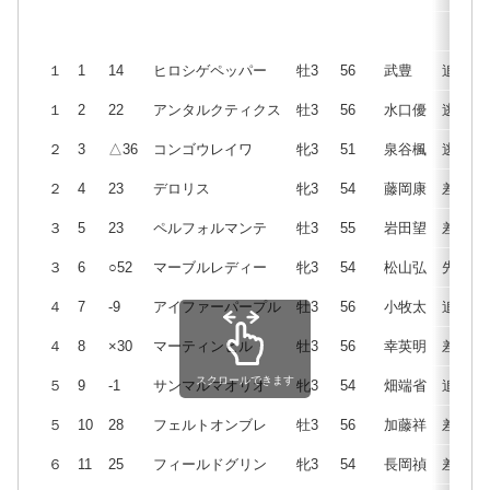
１
1
14
ヒロシゲペッパー
牡3
56
武豊
追
１
2
22
アンタルクティクス
牡3
56
水口優
逃
２
3
△36
コンゴウレイワ
牝3
51
泉谷楓
逃
２
4
23
デロリス
牝3
54
藤岡康
差
３
5
23
ペルフォルマンテ
牡3
55
岩田望
差
３
6
○52
マーブルレディー
牝3
54
松山弘
先
４
7
-9
アイファーパープル
牡3
56
小牧太
追
４
8
×30
マーティンヒル
牡3
56
幸英明
差
スクロールできます
５
9
-1
サンマルマオリオ
牝3
54
畑端省
追
５
10
28
フェルトオンブレ
牡3
56
加藤祥
差
６
11
25
フィールドグリン
牝3
54
長岡禎
差