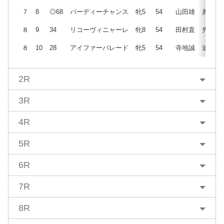
７
8
◎68
バーディーチャンス
牝5
54
山田雄
差
８
9
34
リコーヴィニャーレ
牝8
54
田村直
先
８
10
28
アイファーパレード
牝5
54
寺地誠
追
2R
3R
4R
5R
6R
7R
8R