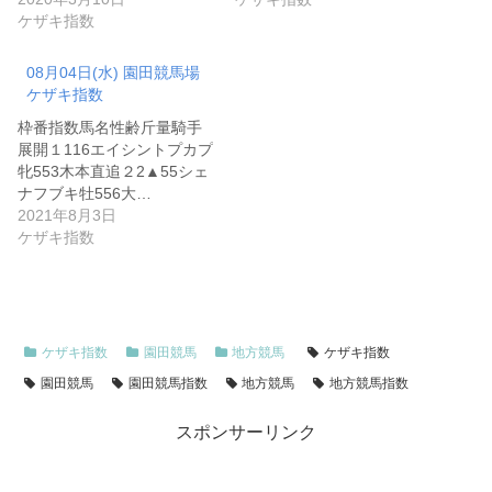
ケザキ指数
08月04日(水) 園田競馬場
ケザキ指数
枠番指数馬名性齢斤量騎手
展開１116エイシントプカプ
牝553木本直追２2▲55シェ
ナフブキ牡556大…
2021年8月3日
ケザキ指数
ケザキ指数
園田競馬
地方競馬
ケザキ指数
園田競馬
園田競馬指数
地方競馬
地方競馬指数
スポンサーリンク