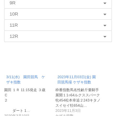
9R
10R
11R
12R
3/11(水) 園田競馬 ケ
2023年11月03日(金) 園
ザキ指数
田競馬場 ケザキ指数
園田 １Ｒ 11:15発走 ３歳
枠番指数馬名性齢斤量騎手
Ｃ
展開１1○64ルクススパーク
２
牝454松本幸追２243キタノ
スイセイ牡654山…
ダート 1…
2023年11月3日
2020年3月10日
ケザキ指数