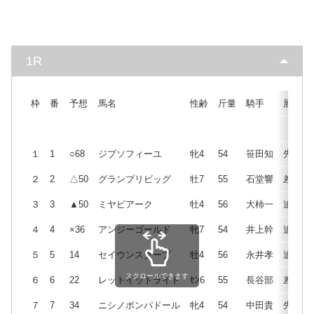
1R
枠
番
予想
馬名
性齢
斤量
騎手
展開
１
1
○68
ジプソフィーユ
牝4
54
笹田知
先
２
2
△50
グランプリビッグ
牡7
55
石堂響
差
３
3
▲50
ミヤビアーク
牡4
56
大柿一
追
４
4
×36
アンジーゴールド
牝7
54
井上幹
追
５
5
14
セイウンスクープ
牡4
56
永井孝
追
スクロールできます
６
6
22
レットイットライド
ｾﾝ6
55
長谷部
差
７
7
34
ニシノポンパドール
牝4
54
中田貴
先