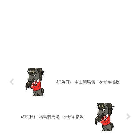
4/19(日) 中山競馬場 ケザキ指数
4/19(日) 福島競馬場 ケザキ指数