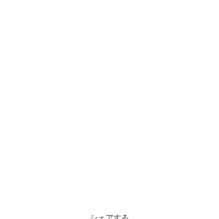
シェアする