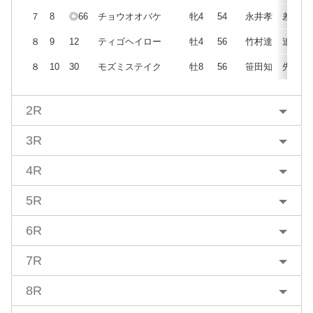
７
8
◎66
チョウオオバケ
牝4
54
永井孝
差
８
9
12
ティゴヘイロー
牡4
56
竹村達
追
８
10
30
モズミステイク
牡8
56
笹田知
先
2R
3R
4R
5R
6R
7R
8R