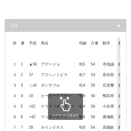
1R
枠
番
予想
馬名
性齢
斤量
騎手
展開
１
1
▲56
アデージョ
牝5
54
寺地誠
差
２
2
37
アスヘノトビラ
牝7
53
長谷部
先
３
3
△42
ダンサブル
牡4
55
石堂響
追
４
4
10
ビービーアイガー
牡8
56
鴨宮祥
追
５
5
○62
ナリタフローライト
牡4
56
小谷周
追
スクロールできます
６
6
×42
ラッキーロード
牡4
56
廣瀬航
先
７
7
28
カインドネス
牝8
54
高畑皓
差