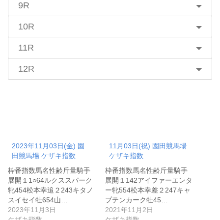
9R
10R
11R
12R
2023年11月03日(金) 園
11月03日(祝) 園田競馬場
田競馬場 ケザキ指数
ケザキ指数
枠番指数馬名性齢斤量騎手
枠番指数馬名性齢斤量騎手
展開１1○64ルクススパーク
展開１142アイファーエンタ
牝454松本幸追２243キタノ
ー牝554松本幸差２247キャ
スイセイ牡654山…
プテンカーク牡45…
2023年11月3日
2021年11月2日
ケザキ指数
ケザキ指数