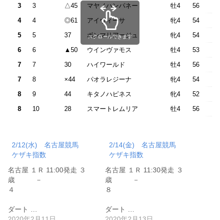
3
3
△45
マヤノハンパネー
牡4
56
4
4
◎61
アイヴィーサ
牝4
54
5
5
37
ボンマリアージュ
牝4
54
スクロールできます
6
6
▲50
ウインヴァモス
牡4
53
7
7
30
ハイワールド
牡4
56
7
8
×44
パオラレジーナ
牝4
54
8
9
44
キタノハピネス
牝4
52
8
10
28
スマートレムリア
牡4
56
2/12(水) 名古屋競馬
2/14(金) 名古屋競馬
ケザキ指数
ケザキ指数
名古屋 １Ｒ 11:00発走 ３
名古屋 １Ｒ 11:30発走 ３
歳 －
歳 －
４
８
ダート …
ダート …
2020年2月11日
2020年2月13日