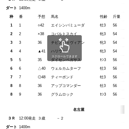
ダート
1400m
枠
番
予想
馬名
性齢
斤量
1
1
○42
エイシンバミューダ
牡3
56
2
2
×38
コバルトスカイ
牝3
54
3
3
36
チビノヴィヴィアン
牝3
54
4
4
▲41
ハリウッド
牝3
54
スクロールできます
5
5
35
ダイセンペガサス
ｾﾝ3
56
6
6
△40
ウェルカムターフ
牡3
56
7
7
◎48
ティーポンド
牡3
56
8
8
36
アップコマンダー
牡3
56
8
9
36
グラムロック
ｾﾝ3
56
名古屋
３Ｒ
12:00発走
３歳 －
ダート
1400m