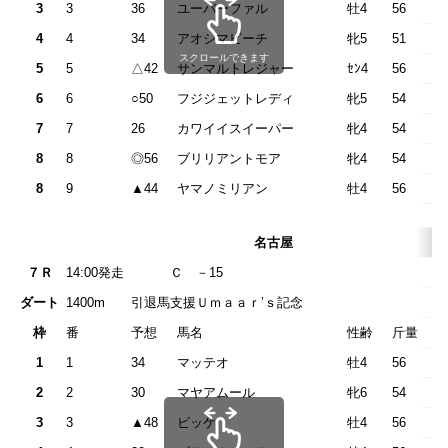
3
3
36
ユーバーファル
牡4
56
4
4
34
アオシマビーチ
牝5
51
スクロールできます
5
5
△42
サンマルトレジャー
ｾﾝ4
56
6
6
○50
フジジェットレディ
牝5
54
7
7
26
カワイイスイーパー
牝4
54
8
8
◎56
ブリリアントモア
牝4
54
8
9
▲44
ヤマノミリアン
牡4
56
名古屋
７Ｒ
14:00発走
Ｃ －1
ダート
1400m
引退馬支援Ｕｍａａｒ’ｓ記念
枠
番
予想
馬名
性齢
斤量
1
1
34
マッテオ
牡4
56
2
2
30
マヤアムール
牝6
54
3
3
▲48
ビッケ
牡4
56