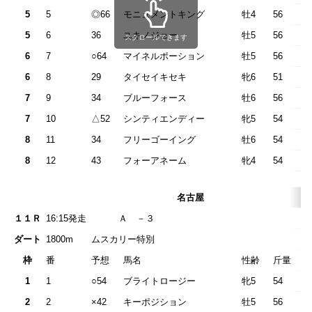
5
5
◎66
モニュメントキング
牡4
56
5
6
36
ユキノジョー
牡5
56
スクロールできます
6
7
○64
マイネルポーション
牡5
56
6
8
29
タイセイキセキ
牝6
51
7
9
34
ブルーフォース
牡6
56
7
10
△52
シンティエンディー
牝5
54
8
11
34
フリーゴーイング
牡6
54
8
12
43
フォーアネーム
牝4
54
名古屋
１１Ｒ
16:15発走
Ａ －
ダート
1800m
ムスカリー特別
枠
番
予想
馬名
性齢
斤量
1
1
○54
ブライトロージー
牝5
54
2
2
×42
キーポジション
牡5
56