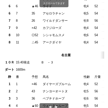
スクロールできます
6
6
▲46
ライド
牝4
52
6
7
35
アセロラチャン
牝5
54
7
8
26
ワイルドダンサー
牡8
56
7
9
×42
カフジローズ
牝4
54
8
10
◎52
シシャモムスメ
牝6
54
8
11
△45
アークダイヤ
牝4
54
名古屋
１０Ｒ
15:40発走
Ｂ －
ダート
1600m
枠
番
予想
馬名
性齢
斤量
1
1
×46
ダイヤーズブルーム
牝4
52
2
2
43
ナンヨーオートヌ
牡5
56
3
3
36
ペプチドホープ
牡6
56
4
4
▲60
ウォーターループ
牝5
54