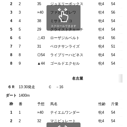
2
2
35
ジュエリーボックス
牝4
54
3
3
×40
ファカレワレワ
牡4
56
4
4
38
ミサトテスコ
牝4
54
スクロールできます
5
5
29
クライストチャーチ
牡4
54
6
6
△43
ローザジルベルト
牡4
56
7
7
31
ベロナサンライズ
牝4
51
8
8
◎54
ライブリーハピネス
牝4
54
8
9
▲44
ゴールドエクセル
牝4
54
名古屋
６Ｒ
13:30発走
Ｃ －1
ダート
1400m
枠
番
予想
馬名
性齢
斤量
1
1
×40
テイエムワンダー
牝4
54
2
2
32
マニピュレート
牝4
54