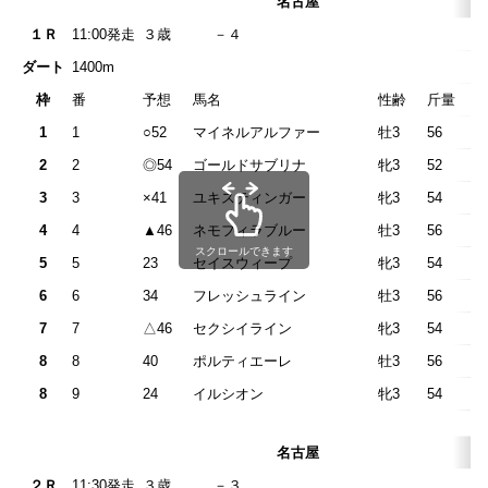
名古屋
１Ｒ
11:00発走
３歳 －
ダート
1400m
枠
番
予想
馬名
性齢
斤量
1
1
○52
マイネルアルファー
牡3
56
2
2
◎54
ゴールドサブリナ
牝3
52
3
3
×41
ユキスティンガー
牝3
54
4
4
▲46
ネモフィラブルー
牡3
56
スクロールできます
5
5
23
セイスウィープ
牝3
54
6
6
34
フレッシュライン
牡3
56
7
7
△46
セクシイライン
牝3
54
8
8
40
ポルティエーレ
牡3
56
8
9
24
イルシオン
牝3
54
名古屋
２Ｒ
11:30発走
３歳 －