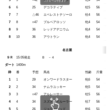
スクロールできます
6
6
25
デコラティブ
牡5
56
7
7
△46
エベレストテソーロ
牡4
56
7
8
○47
ブルベアロッソ
牝4
54
8
9
36
レッドアデニウム
牝4
54
8
10
36
アウトラン
牝4
54
名古屋
９Ｒ
15:05発走
Ｂ －
ダート
1400m
枠
番
予想
馬名
性齢
斤量
1
1
29
オンワードラスター
牝6
54
2
2
34
ナムラユッキー
牝5
54
3
3
○47
アルレーサー
牡5
56
4
4
34
スズカハイルーラー
牡7
56
5
5
26
ジョリーウッド
牝6
51