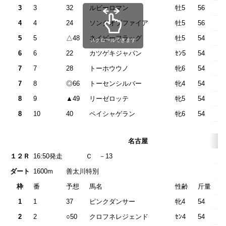
3
3
32
ルビーロマン
牡5
56
4
4
24
ソングオブファイア
牡5
56
5
5
△48
ネイビーフラッグ
牡5
54
スクロールできます
6
6
22
カツゲキジャパン
ｾﾝ5
54
7
7
28
トーホウウノ
牝6
54
7
8
◎66
トーセンシルバー
牝4
54
8
9
▲49
リーゼロッテ
牝5
54
8
10
40
ペイシャゲラン
牝6
54
名古屋
１２Ｒ
16:50発走
Ｃ －1
ダート
1600m
善太川特別
枠
番
予想
馬名
性齢
斤量
1
1
37
ピンクダンサー
牝4
54
2
2
○50
クロフネレジェンド
ｾﾝ4
54