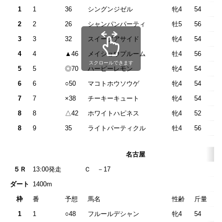
1
1
36
シングンジゼル
牝4
54
2
2
26
シャンパンパーティ
牡5
56
3
3
32
スイープアサイド
牝4
54
4
4
▲46
メイショウプルーム
牡4
56
スクロールできます
5
5
◎70
ハーピーレモン
牝4
54
6
6
○50
マコトホウソウゲ
牝4
54
7
7
×38
チーキーキュート
牝4
54
8
8
△42
ホワイトハピネス
牝4
52
8
9
35
ライトパーティクル
牡4
56
名古屋
５Ｒ
13:00発走
Ｃ －1
ダート
1400m
枠
番
予想
馬名
性齢
斤量
1
1
○48
フルールデシャン
牝4
54