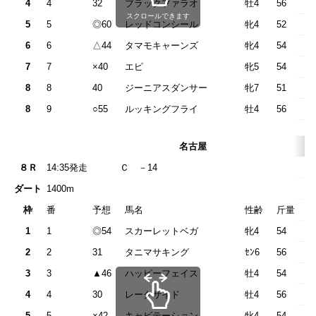
4
4
32
ブラックファラオ
牡4
56
スクロールできます
5
5
◎60
レッドコンシール
牝4
52
6
6
△44
タマモキャーンズ
牝4
54
7
7
×40
エピ
牝5
54
8
8
40
ジーニアスダンサー
牝7
51
8
9
○55
ルッキングフライ
牡4
56
名古屋
８Ｒ
14:35発走
Ｃ －1
ダート
1400m
枠
番
予想
馬名
性齢
斤量
1
1
◎54
スカーレットベガ
牝4
54
2
2
31
タニマサキング
ｾﾝ6
56
3
3
▲46
ハッピーフェイス
牡4
54
4
4
30
レークサイド
牡4
56
5
5
×42
キャビテーション
牝4
54