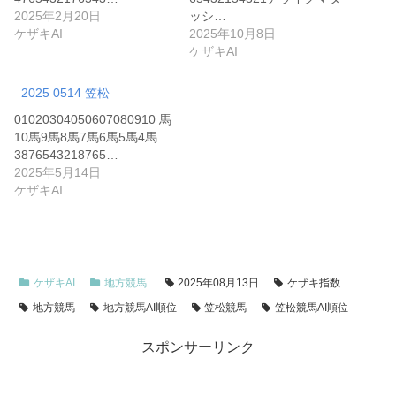
2025年2月20日
ッシ…
ケザキAI
2025年10月8日
ケザキAI
2025 0514 笠松
01020304050607080910 馬
10馬9馬8馬7馬6馬5馬4馬
3876543218765…
2025年5月14日
ケザキAI
ケザキAI
地方競馬
2025年08月13日
ケザキ指数
地方競馬
地方競馬AI順位
笠松競馬
笠松競馬AI順位
スポンサーリンク