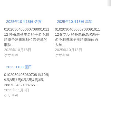
2025年10月18日 佐賀
2025年10月18日 高知
0102030405060708091011
0102030405060708091011
12 枠番馬番馬名騎手名予測
12ダブル 枠番馬番馬名騎手
勝率予測勝率順位過去単的
名予測勝率予測勝率順位過
順位…
去単…
2025年10月18日
2025年10月18日
ケザキAI
ケザキAI
2025 1103 園田
0102030405060708 馬10馬
9馬8馬7馬6馬5馬4馬3馬
288765432198765…
2025年11月3日
ケザキAI