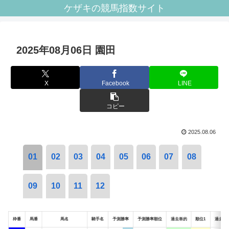
ケザキの競馬指数サイト
2025年08月06日 園田
X
Facebook
LINE
コピー
2025.08.06
01
02
03
04
05
06
07
08
09
10
11
12
枠番
馬番
馬名
騎手名
予測勝率
予測勝率順位
過去単的
順位1
過去単