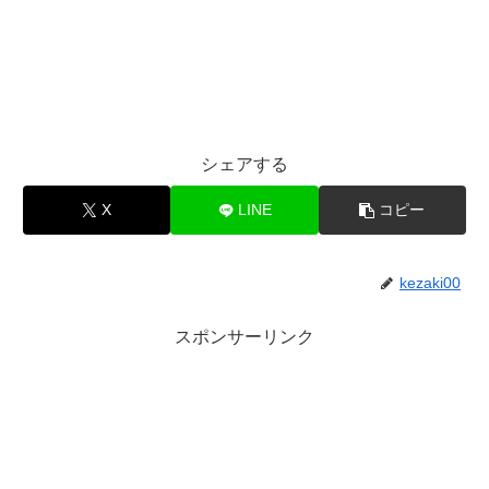
シェアする
X
LINE
コピー
kezaki00
スポンサーリンク