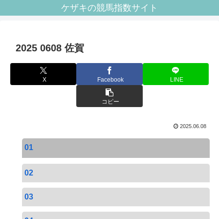
ケザキの競馬指数サイト
2025 0608 佐賀
X
Facebook
LINE
コピー
2025.06.08
01
02
03