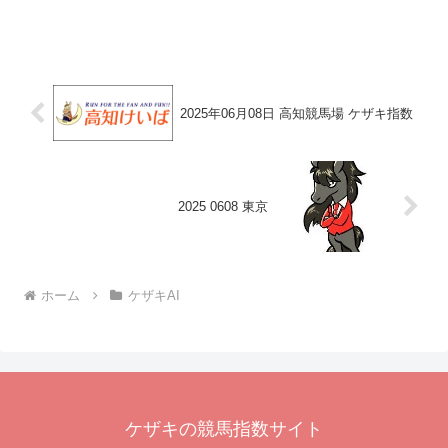
2025年06月08日 高知競馬場 ケザキ指数
2025 0608 東京
ホーム
ケザキAI
ケザキの競馬指数サイト