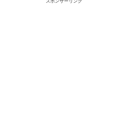
スポンサーリンク