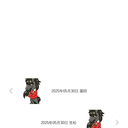
2025年05月30日 園田
2025年05月30日 笠松