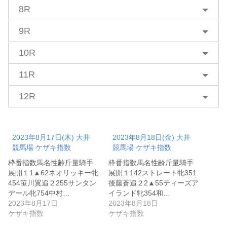
8R
9R
10R
11R
12R
2023年8月17日(木) 大井
2023年8月18日(金) 大井
競馬場 ケザキ指数
競馬場 ケザキ指数
枠番指数馬名性齢斤量騎手
枠番指数馬名性齢斤量騎手
展開１1▲62ネオリッキー牝
展開１142ストレート牝351
454笹川翼追２255サンタン
後藤蒼追２2▲55ティーズア
デール牝754中村…
イランド牝354和…
2023年8月17日
2023年8月18日
ケザキ指数
ケザキ指数