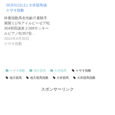
05月01日(土) 大井競馬場
ケザキ指数
枠番指数馬名性齢斤量騎手
展開１176アイルビーゼア牝
354和田譲差２268サッキー
ルビアノ牡357安…
2021年4月30日
ケザキ指数
ケザキ指数
地方競馬
大井競馬
ケザキ指数
地方競馬
地方競馬指数
大井競馬
大井競馬指数
スポンサーリンク