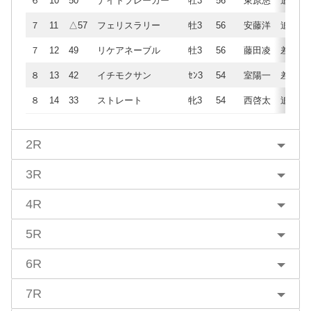
６
10
50
ナイトブレーカー
牡3
56
東原悠
追
７
11
△57
フェリスラリー
牡3
56
安藤洋
追
７
12
49
リケアネーブル
牡3
56
藤田凌
差
８
13
42
イチモクサン
ｾﾝ3
54
室陽一
差
８
14
33
ストレート
牝3
54
西啓太
追
2R
3R
4R
5R
6R
7R