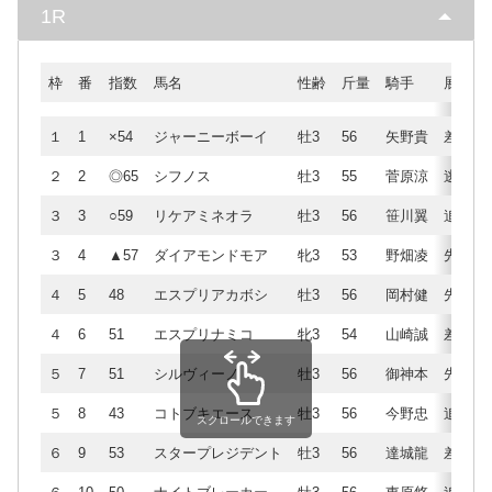
1R
枠
番
指数
馬名
性齢
斤量
騎手
展開
１
1
×54
ジャーニーボーイ
牡3
56
矢野貴
差
２
2
◎65
シフノス
牡3
55
菅原涼
逃
３
3
○59
リケアミネオラ
牡3
56
笹川翼
追
３
4
▲57
ダイアモンドモア
牝3
53
野畑凌
先
４
5
48
エスプリアカボシ
牡3
56
岡村健
先
４
6
51
エスプリナミコ
牝3
54
山崎誠
差
５
7
51
シルヴィーノ
牡3
56
御神本
先
５
8
43
コトブキエース
牡3
56
今野忠
追
スクロールできます
６
9
53
スタープレジデント
牡3
56
達城龍
差