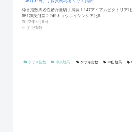
05月07日(土) 佐賀競馬場 ケザキ指数
枠番指数馬名性齢斤量騎手展開１147アイアムビクトリア牝
651加茂飛差２249キョウエイシンシア牝6…
2022年5月6日
ケザキ指数
ケザキ指数
中央競馬
ケザキ指数
中山競馬