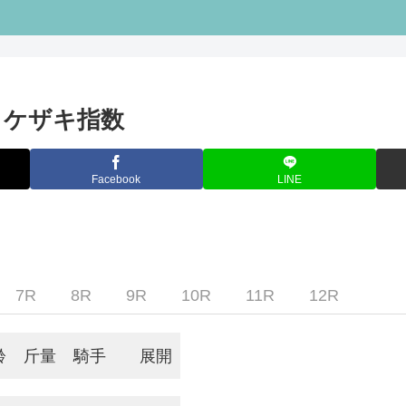
場 ケザキ指数
Facebook
LINE
7R
8R
9R
10R
11R
12R
齢
斤量
騎手
展開