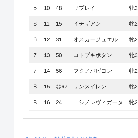
５
10
48
リプレイ
牝2
６
11
15
イチザアン
牝2
６
12
31
オスカージュエル
牝2
７
13
58
コトブキボタン
牝2
７
14
56
フクノパピヨン
牝2
８
15
◎67
サンスイレン
牝2
８
16
24
ニシノレヴィガータ
牝2