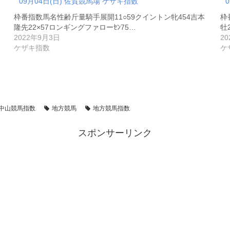
09月04日(日) 佐賀競馬場 ケザキ指数
枠番指数馬名性齢斤量騎手展開11○59クイントン牝454吉本
枠
隆先22×57ロンギングファローｾﾝ75…
牡
2022年9月3日
2
ケザキ指数
ケ
中山競馬指数
地方競馬
地方競馬指数
スポンサーリンク