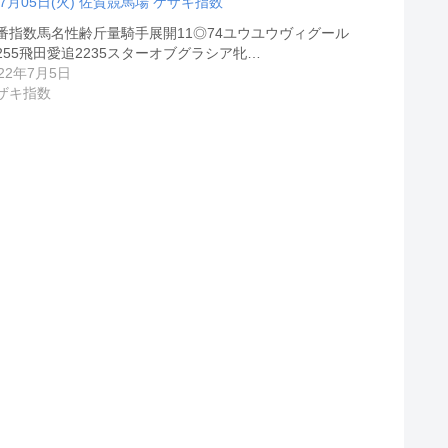
07月05日(火) 佐賀競馬場 ケザキ指数
番指数馬名性齢斤量騎手展開11◎74ユウユウヴィグール
255飛田愛追2235スターオブグラシア牝…
022年7月5日
ザキ指数