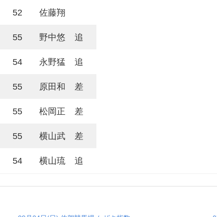
52
佐藤翔
55
野中悠
追
54
永野猛
追
55
原田和
差
55
松岡正
差
55
横山武
差
54
横山琉
追