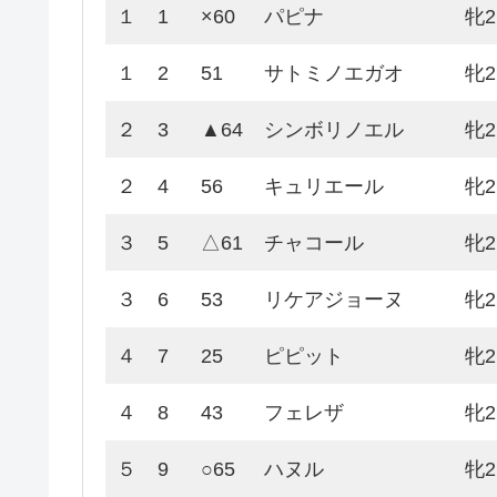
１
1
×60
パピナ
牝2
１
2
51
サトミノエガオ
牝2
２
3
▲64
シンボリノエル
牝2
２
4
56
キュリエール
牝2
３
5
△61
チャコール
牝2
３
6
53
リケアジョーヌ
牝2
４
7
25
ピピット
牝2
４
8
43
フェレザ
牝2
５
9
○65
ハヌル
牝2