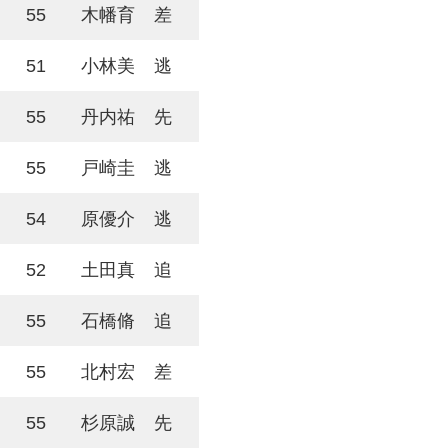
55
木幡育
差
51
小林美
逃
55
丹内祐
先
55
戸崎圭
逃
54
原優介
逃
52
土田真
追
55
石橋脩
追
55
北村宏
差
55
杉原誠
先