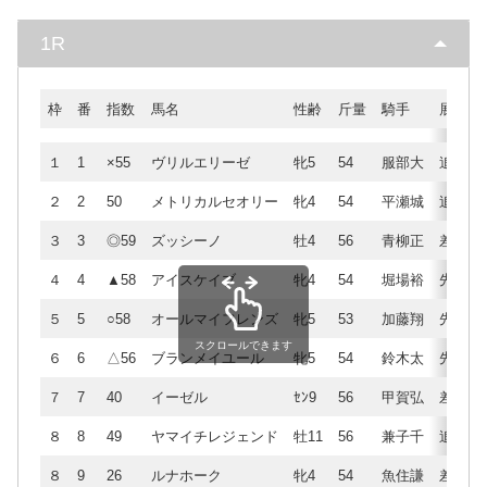
1R
枠
番
指数
馬名
性齢
斤量
騎手
展開
１
1
×55
ヴリルエリーゼ
牝5
54
服部大
追
２
2
50
メトリカルセオリー
牝4
54
平瀬城
追
３
3
◎59
ズッシーノ
牡4
56
青柳正
差
４
4
▲58
アイスケイブ
牝4
54
堀場裕
先
５
5
○58
オールマイフレンズ
牝5
53
加藤翔
先
スクロールできます
６
6
△56
ブランメイユール
牝5
54
鈴木太
先
７
7
40
イーゼル
ｾﾝ9
56
甲賀弘
差
８
8
49
ヤマイチレジェンド
牡11
56
兼子千
追
８
9
26
ルナホーク
牝4
54
魚住謙
差