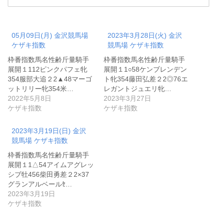
05月09日(月) 金沢競馬場
2023年3月28日(火) 金沢
ケザキ指数
競馬場 ケザキ指数
枠番指数馬名性齢斤量騎手
枠番指数馬名性齢斤量騎手
展開１112ピンクパフェ牝
展開１1○58ケンブレンデン
354服部大追２2▲48マーゴ
ト牝354藤田弘差２2◎76エ
ットリリー牝354米…
レガントジュエリ牝…
2022年5月8日
2023年3月27日
ケザキ指数
ケザキ指数
2023年3月19日(日) 金沢
競馬場 ケザキ指数
枠番指数馬名性齢斤量騎手
展開１1△54アイムアグレッ
シブ牡456柴田勇差２2×37
グランアルベールｾ…
2023年3月19日
ケザキ指数