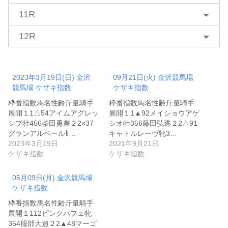
11R
12R
2023年3月19日(日) 金沢
09月21日(火) 金沢競馬場
競馬場 ケザキ指数
ケザキ指数
枠番指数馬名性齢斤量騎手
枠番指数馬名性齢斤量騎手
展開１1△54アイムアグレッ
展開１1▲92メイショウアゲ
シブ牡456柴田勇差２2×37
シオ牡356藤田弘逃２2△91
グランアルベールｾ…
キャトルレーヴ牝3…
2023年3月19日
2021年9月21日
ケザキ指数
ケザキ指数
05月09日(月) 金沢競馬場
ケザキ指数
枠番指数馬名性齢斤量騎手
展開１112ピンクパフェ牝
354服部大追２2▲48マーゴ