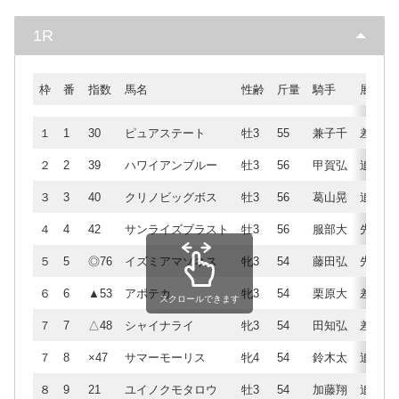
1R
枠
番
指数
馬名
性齢
斤量
騎手
展開
１
1
30
ピュアステート
牡3
55
兼子千
差
２
2
39
ハワイアンブルー
牡3
56
甲賀弘
追
３
3
40
クリノビッグボス
牡3
56
葛山晃
追
４
4
42
サンライズブラスト
牡3
56
服部大
先
５
5
◎76
イズミアマゾネス
牝3
54
藤田弘
先
６
6
▲53
アポテカ
牝3
54
栗原大
差
スクロールできます
７
7
△48
シャイナライ
牝3
54
田知弘
差
７
8
×47
サマーモーリス
牝4
54
鈴木太
追
８
9
21
ユイノクモタロウ
牡3
54
加藤翔
追