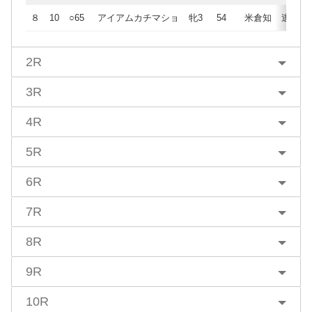
８
10
○65
アイアムカチマショ
牝3
54
米倉知
逃
2R
3R
4R
5R
6R
7R
8R
9R
10R