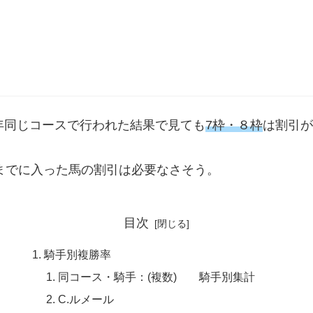
年同じコースで行われた結果で見ても
7枠・８枠
は割引が
番までに入った馬の割引は必要なさそう。
目次
騎手別複勝率
同コース・騎手：(複数) 騎手別集計
C.ルメール