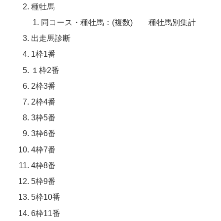
種牡馬
同コース・種牡馬：(複数) 種牡馬別集計
出走馬診断
1枠1番
１枠2番
2枠3番
2枠4番
3枠5番
3枠6番
4枠7番
4枠8番
5枠9番
5枠10番
6枠11番