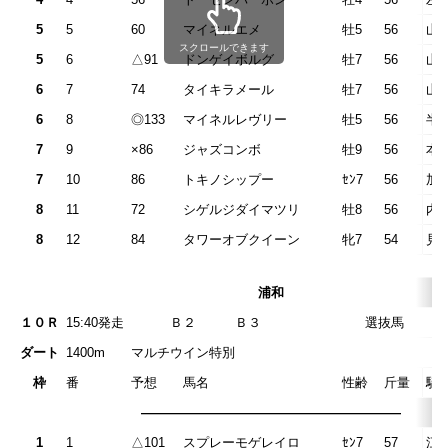
5
5
60
マイネルエメ
牡5
56
山
スクロールできます
5
6
△91
ドンゲイボルグ
牡7
56
山
6
7
74
タイキラメール
牡7
56
山
6
8
◎133
マイネルレヴリー
牡5
56
半
7
9
×86
ジャズコンボ
牡9
56
本
7
10
86
トキノシップー
ｾﾝ7
56
加
8
11
72
シゲルジダイマツリ
牡8
56
内
8
12
84
タワーオブクイーン
牝7
54
見
浦和
１０Ｒ
15:40発走
Ｂ２ Ｂ３ 選
ダート
1400m
マルチウイン特別
枠
番
予想
馬名
性齢
斤量
騎
————————————————————
1
1
△101
スプレーモゲレイロ
ｾﾝ7
57
江