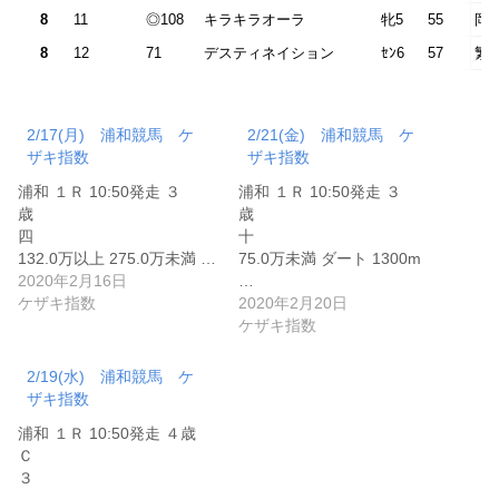
8
11
◎108
キラキラオーラ
牝5
55
岡
8
12
71
デスティネイション
ｾﾝ6
57
繁
2/17(月) 浦和競馬 ケ
2/21(金) 浦和競馬 ケ
ザキ指数
ザキ指数
浦和 １Ｒ 10:50発走 ３
浦和 １Ｒ 10:50発走 ３
歳
歳
四
十
132.0万以上 275.0万未満 …
75.0万未満 ダート 1300m
2020年2月16日
…
ケザキ指数
2020年2月20日
ケザキ指数
2/19(水) 浦和競馬 ケ
ザキ指数
浦和 １Ｒ 10:50発走 ４歳
Ｃ
３