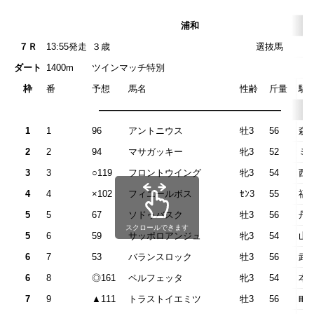
浦和
７Ｒ
13:55発走
３歳 選
ダート
1400m
ツインマッチ特別
枠
番
予想
馬名
性齢
斤量
騎
————————————————————
1
1
96
アントニウス
牡3
56
森
2
2
94
マサガッキー
牝3
52
ミ
3
3
○119
フロントウイング
牝3
54
西
4
4
×102
フィエールボス
ｾﾝ3
55
福
5
5
67
ソドゥバスク
牡3
56
丹
スクロールできます
5
6
59
サッポロアンジュ
牝3
54
山
6
7
53
バランスロック
牡3
56
武
6
8
◎161
ペルフェッタ
牝3
54
本
7
9
▲111
トラストイエミツ
牡3
56
町