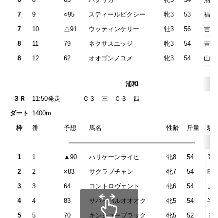
7
9
○95
スティールピクシー
牝3
53
福原
7
10
△91
ウッティンケリー
牡3
56
吉留
8
11
79
ネクサスエッジ
牝3
54
吉原
8
12
62
オオゴンノユメ
牝3
54
山林
浦和
３Ｒ
11:50発走
Ｃ３ 三 Ｃ３
ダート
1400m
枠
番
予想
馬名
性齢
斤量
騎
————————————————————
1
1
▲90
ハリケーンライヒ
牝8
54
岡
2
2
×83
サクラブチャン
牝7
54
町
3
3
64
コントロヴェント
牝6
54
山
4
4
83
サバイバルオオオク
牝5
54
半
5
5
70
キンショーブラック
牝5
52
ミ