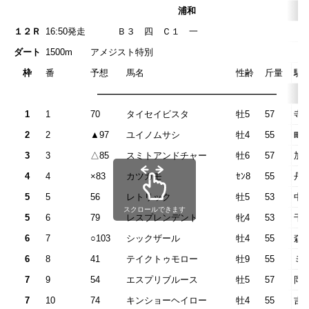
浦和
１２Ｒ
16:50発走
Ｂ３ 四 Ｃ１
ダート
1500m
アメジスト特別
枠
番
予想
馬名
性齢
斤量
騎
————————————————————
1
1
70
タイセイビスタ
牡5
57
寺
2
2
▲97
ユイノムサシ
牡4
55
町
3
3
△85
スミトアンドチャー
牡6
57
加
4
4
×83
カツカモ
ｾﾝ8
55
丹
5
5
56
レトリック
牡5
53
中
スクロールできます
5
6
79
レスプレンデント
牝4
53
千
6
7
○103
シックザール
牡4
55
森
6
8
41
テイクトゥモロー
牡9
55
ミ
7
9
54
エスプリブルース
牡5
57
岡
7
10
74
キンショーヘイロー
牡4
55
吉