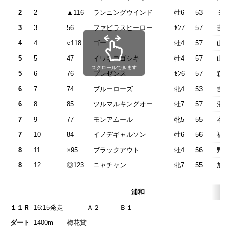
2
2
▲116
ランニングウインド
牡6
53
ミ
3
3
56
ファビラスヒーロー
ｾﾝ7
57
吉
4
4
○118
ゴー
牡4
57
山
5
5
47
イワネコゴシキ
牡4
57
山
スクロールできます
5
6
76
プレゼンス
ｾﾝ6
57
森
6
7
74
ブルーローズ
牝4
53
吉
6
8
85
ツルマルキングオー
牡7
57
酒
7
9
77
モンアムール
牝5
55
本
7
10
84
イノデギャルソン
牡6
56
福
8
11
×95
ブラックアウト
牡4
56
野
8
12
◎123
ニャチャン
牝7
55
加
浦和
１１Ｒ
16:15発走
Ａ２ Ｂ
ダート
1400m
梅花賞