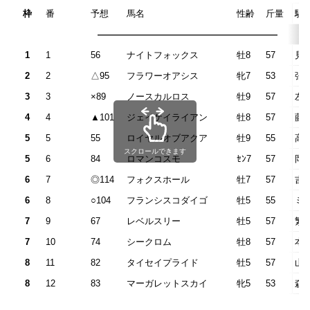
枠
番
予想
馬名
性齢
斤量
騎
————————————————————
1
1
56
ナイトフォックス
牡8
57
見
2
2
△95
フラワーオアシス
牝7
53
張
3
3
×89
ノースカルロス
牡9
57
左
4
4
▲101
ジェイケイライアン
牡8
57
藤
5
5
55
ロイヤルオブアクア
牡9
55
高
スクロールできます
5
6
84
ロマンコスモ
ｾﾝ7
57
岡
6
7
◎114
フォクスホール
牡7
57
吉
6
8
○104
フランシスコダイゴ
牡5
55
ミ
7
9
67
レベルスリー
牡5
57
繁
7
10
74
シークロム
牡8
57
本
8
11
82
タイセイプライド
牡5
57
山
8
12
83
マーガレットスカイ
牝5
53
森