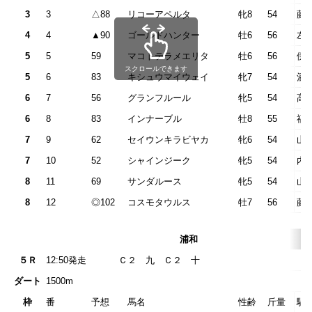
3
3
△88
リコーアペルタ
牝8
54
藤
4
4
▲90
ゴールドハンター
牡6
56
左
5
5
59
マコトテラメエリタ
牡6
56
伊
スクロールできます
5
6
83
キシュウマイウェイ
牝7
54
酒
6
7
56
グランフルール
牝5
54
高
6
8
83
インナーブル
牡8
55
福
7
9
62
セイウンキラビヤカ
牝6
54
山
7
10
52
シャインジーク
牝5
54
内
8
11
69
サンダルース
牝5
54
山
8
12
◎102
コスモタウルス
牡7
56
藤
浦和
５Ｒ
12:50発走
Ｃ２ 九 Ｃ２
ダート
1500m
枠
番
予想
馬名
性齢
斤量
騎