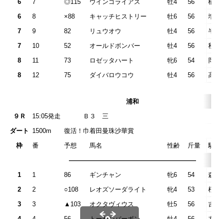
6
7
◎115
ウインゴライアス
牡4
56
楢
6
8
×88
キャッチヒストリー
牡6
56
増
7
9
82
リュウオウ
牡4
56
半
7
10
52
オールドボンバー
牡4
56
秋
8
11
73
ロゼッタハート
牝6
54
岡
8
12
75
ダイバロウコウ
牡4
56
高
浦和
９Ｒ
15:05発走
Ｂ３ 
ダート
1500m
復活！巾着田曼珠沙華賞
枠
番
予想
馬名
性齢
斤量
騎
————————————————————
1
1
86
ギンチャン
牝6
54
森
2
2
○108
レオズソーダライト
牝4
53
桜
3
3
▲103
オクタヴィウス
牡5
56
吉
4
4
56
トーセンバーボン
牡4
56
左