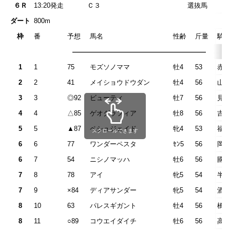
６Ｒ
13:20発走
Ｃ３ 選
ダート
800m
枠
番
予想
馬名
性齢
斤量
騎
————————————————————
1
1
75
モズソノママ
牡4
53
赤
2
2
41
メイショウドウダン
牡4
56
山
3
3
◎92
ビューティ
牡7
56
見
4
4
△85
ゲオグラフィア
牡8
56
吉
5
5
▲87
ペシュジェイド
牝4
53
福
スクロールできます
6
6
77
ワンダーペスタ
ｾﾝ5
56
岡
6
7
54
ニシノマッハ
牡6
56
國
7
8
78
アイ
牝5
54
半
7
9
×84
ディアサンダー
牝5
54
酒
8
10
63
パレスギガント
牡4
56
橋
8
11
○89
コウエイダイチ
牡6
56
高