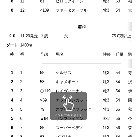
8
11
81
ヒロミクイーン
牝3
53
福原
8
12
○109
ファータスーフル
牝3
54
吉留
浦和
２Ｒ
11:20発走
３歳 六 75.0万以上 115.
ダート
1400m
枠
番
予想
馬名
性齢
斤量
騎手
————————————————————
1
1
58
ケルサス
牝3
54
寺島
2
2
58
キャメポート
牝3
54
沢田
3
3
◎119
レイヴィーナス
牝3
54
伊藤
4
4
×89
ナッチャンカット
牝3
54
國分
5
5
79
スプリングフラッグ
牡3
56
秋元
スクロールできます
5
6
▲94
サンブライアン
ｾﾝ3
56
今野
6
7
85
スーパーペディ
牡3
56
森泰
6
8
63
パプリカ
牝3
54
酒井