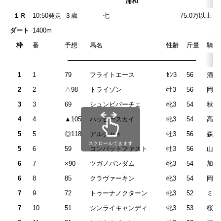
浦和
１Ｒ
10:50発走
３歳 七 75.0万以上 115.
ダート
1400m
枠
番
予想
馬名
性齢
斤量
騎手
————————————————————
1
1
79
フライトエース
ｾﾝ3
56
酒井
2
2
△98
トライゾン
牡3
56
岡村
3
3
69
シュンビバーチェ
牝3
54
秋元
4
4
▲105
ハッピースカイ
牝3
54
高橋
5
5
◎118
アルシャト
牡3
56
森泰
スクロールできます
5
6
59
コンバットファスト
牡3
56
山本
6
7
×90
ツガノバンダム
牝3
54
加藤
6
8
85
クラヴァーキン
牝3
54
岡田
7
9
72
トゥーナノクターン
牝3
52
ミシ
7
10
51
シンライキャンディ
牝3
53
桜井