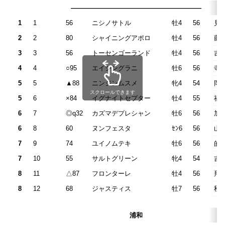
————————————————————
1
1
56
ニシノサトル
牡4
56
見
2
2
80
シャイニングアポロ
牡4
56
藤
3
3
56
トーセンゴーランド
牡4
56
吉
4
4
○95
エイシングラニ
牡6
56
寺
5
5
▲88
ニンジンムスメ
牝4
54
岡
スクロールできます
5
6
×84
イグナイトセプター
牡4
55
福
6
7
◎q32
カズマデプレシャン
牡6
56
加
6
8
60
ヌンフェスタ
ｾﾝ6
56
山
7
9
74
ユイノムテキ
牡6
56
的
7
10
55
サルトグリーン
牝4
54
吉
8
11
△87
フロンターレ
牡4
56
拜
8
12
68
ジャスティス
牡7
56
秋
浦和