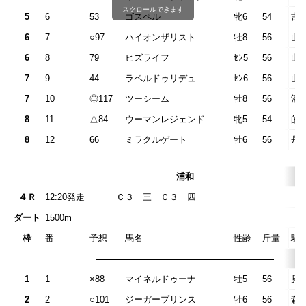
スクロールできます
5
6
53
ゴスペル
牝6
54
吉
6
7
○97
ハイオンザリスト
牡8
56
山
6
8
79
ヒズライフ
ｾﾝ5
56
山
7
9
44
ラペルドゥリデュ
ｾﾝ6
56
山
7
10
◎117
ツーシーム
牡8
56
酒
8
11
△84
ウーマンレジェンド
牝5
54
的
8
12
66
ミラクルゲート
牡6
56
丹
浦和
４Ｒ
12:20発走
Ｃ３ 三 Ｃ３
ダート
1500m
枠
番
予想
馬名
性齢
斤量
騎
————————————————————
1
1
×88
マイネルドゥーナ
牡5
56
見
2
2
○101
ジーガープリンス
牡6
56
森