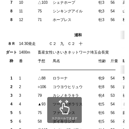
7
10
△103
シェナホープ
牡3
56
高
8
11
75
シンキングアイル
牝3
54
山
8
12
71
ホープレス
牡3
56
秋
浦和
８Ｒ
14:30発走
Ｃ２ 九 Ｃ２
ダート
1400m
畜産女性いきいきネットワーク埼玉会長賞
枠
番
予想
馬名
性齢
斤量
騎
————————————————————
1
1
△88
ロラーナ
牝9
54
繁
2
2
○106
コウヨウヒリュウ
牡8
56
吉
3
3
79
カシノキラキラ
牝4
53
福
4
4
▲93
ツーエムポラリス
牡5
54
ミ
5
5
75
ファイナンス
牡6
56
藤
スクロールできます
5
6
58
ダイキリシマ
牡5
56
石