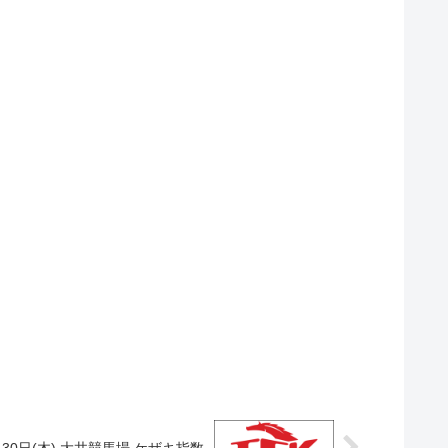
月30日(木) 大井競馬場 ケザキ指数