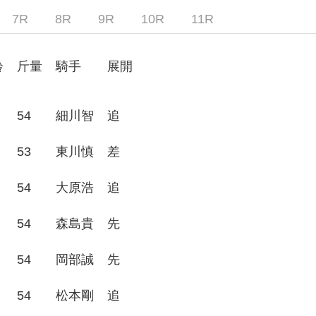
7R
8R
9R
10R
11R
齢
斤量
騎手
展開
54
細川智
追
53
東川慎
差
54
大原浩
追
54
森島貴
先
54
岡部誠
先
54
松本剛
追