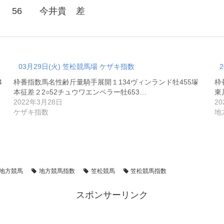
56
今井貴
差
03月29日(火) 笠松競馬場 ケザキ指数
4
枠番指数馬名性齢斤量騎手展開１134ヴィンランド牡455塚
枠
本征差２2○52チュウワエンペラー牡653…
東
2022年3月28日
2
ケザキ指数
地
地方競馬
地方競馬指数
笠松競馬
笠松競馬指数
スポンサーリンク