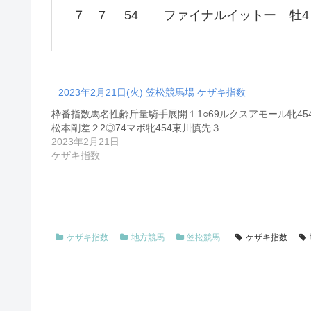
７
7
54
ファイナルイットー
牡4
2023年2月21日(火) 笠松競馬場 ケザキ指数
枠番指数馬名性齢斤量騎手展開１1○69ルクスアモール牝45
松本剛差２2◎74マボ牝454東川慎先３…
2023年2月21日
ケザキ指数
ケザキ指数
地方競馬
笠松競馬
ケザキ指数