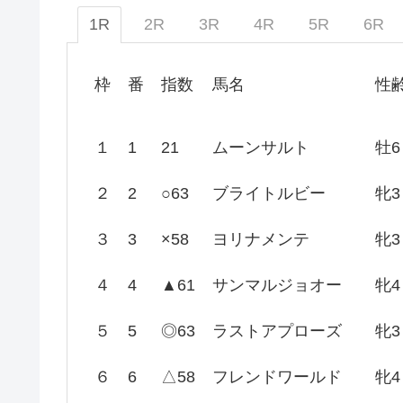
1R
2R
3R
4R
5R
6R
枠
番
指数
馬名
性
１
1
21
ムーンサルト
牡6
２
2
○63
ブライトルビー
牝3
３
3
×58
ヨリナメンテ
牝3
４
4
▲61
サンマルジョオー
牝4
５
5
◎63
ラストアプローズ
牝3
６
6
△58
フレンドワールド
牝4