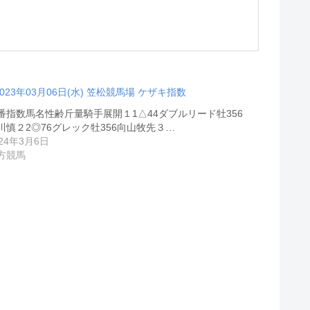
2023年03月06日(水) 笠松競馬場 ケザキ指数
番指数馬名性齢斤量騎手展開１1△44ダブルリード牡356
川慎２2◎76グレック牡356向山牧先３…
024年3月6日
方競馬