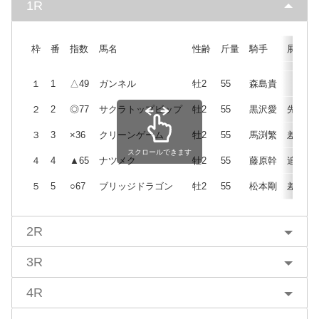
1R
枠
番
指数
馬名
性齢
斤量
騎手
展開
１
1
△49
ガンネル
牡2
55
森島貴
２
2
◎77
サクラトップビップ
牡2
55
黒沢愛
先
３
3
×36
クリーンゲーム
牡2
55
馬渕繁
差
スクロールできます
４
4
▲65
ナツメク
牡2
55
藤原幹
追
５
5
○67
ブリッジドラゴン
牡2
55
松本剛
差
2R
3R
4R