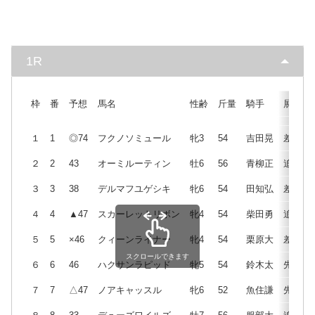
1R
枠
番
予想
馬名
性齢
斤量
騎手
展開
１
1
◎74
フクノソミュール
牝3
54
吉田晃
差
２
2
43
オーミルーティン
牡6
56
青柳正
追
３
3
38
デルマフユゲシキ
牝6
54
田知弘
差
４
4
▲47
スカーレットリボン
牝4
54
柴田勇
追
５
5
×46
クィーンライナー
牝4
54
栗原大
差
スクロールできます
６
6
46
ハクサンラピッド
牝5
54
鈴木太
先
７
7
△47
ノアキャッスル
牝6
52
魚住謙
先