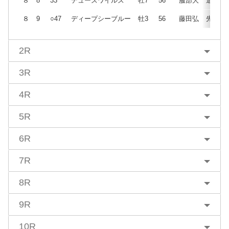
８
8
33
デューズワイルズ
牡7
56
服部大
追
８
9
○47
ディープシーブルー
牡3
56
藤田弘
先
2R
3R
4R
5R
6R
7R
8R
9R
10R