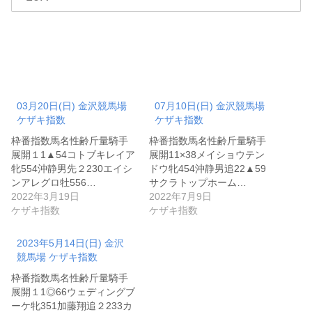
03月20日(日) 金沢競馬場
07月10日(日) 金沢競馬場
ケザキ指数
ケザキ指数
枠番指数馬名性齢斤量騎手
枠番指数馬名性齢斤量騎手
展開１1▲54コトブキレイア
展開11×38メイショウテン
牝554沖静男先２230エイシ
ドウ牝454沖静男追22▲59
ンアレグロ牡556…
サクラトップホーム…
2022年3月19日
2022年7月9日
ケザキ指数
ケザキ指数
2023年5月14日(日) 金沢
競馬場 ケザキ指数
枠番指数馬名性齢斤量騎手
展開１1◎66ウェディングブ
ーケ牝351加藤翔追２233カ