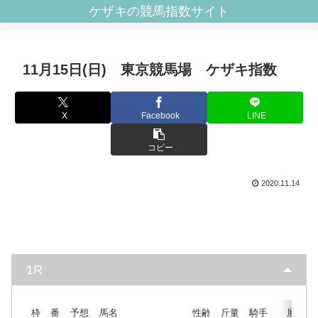
ケザキの競馬指数サイト
11月15日(日) 東京競馬場 ケザキ指数
X
Facebook
LINE
コピー
2020.11.14
1R
枠
番
予想
馬名
性齢
斤量
騎手
展開