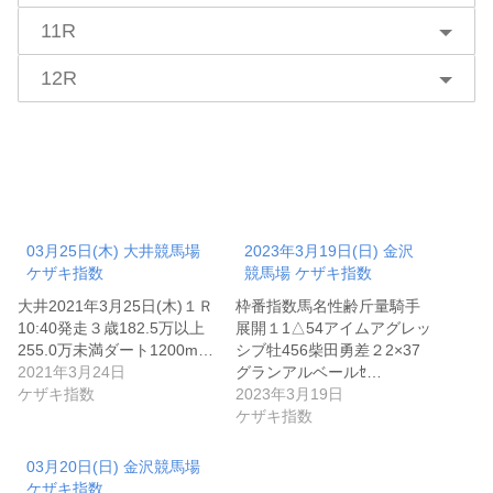
11R
12R
03月25日(木) 大井競馬場
2023年3月19日(日) 金沢
ケザキ指数
競馬場 ケザキ指数
大井2021年3月25日(木)１Ｒ
枠番指数馬名性齢斤量騎手
10:40発走３歳182.5万以上
展開１1△54アイムアグレッ
255.0万未満ダート1200m…
シブ牡456柴田勇差２2×37
2021年3月24日
グランアルベールｾ…
ケザキ指数
2023年3月19日
ケザキ指数
03月20日(日) 金沢競馬場
ケザキ指数