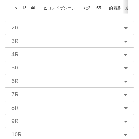
８
13
46
ビヨンドザシーン
牡2
55
的場勇
追
2R
3R
4R
5R
6R
7R
8R
9R
10R