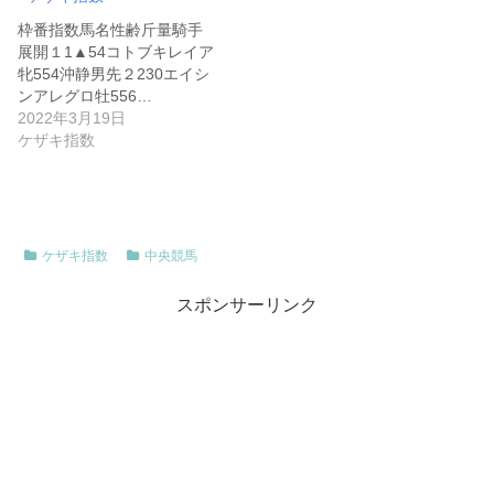
枠番指数馬名性齢斤量騎手
展開１1▲54コトブキレイア
牝554沖静男先２230エイシ
ンアレグロ牡556…
2022年3月19日
ケザキ指数
ケザキ指数
中央競馬
スポンサーリンク