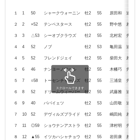
１
1
50
シャークウォーニン
牡2
55
原田和
追
２
2
×52
テンペスタース
牡2
55
野中悠
差
３
3
△53
シーオブクラウズ
牡2
55
北村宏
先
４
4
52
ノブ
牡2
53
亀田温
追
４
5
52
フレンドジェイ
牡2
55
柴田大
差
５
6
46
ナンヨーノワール
牡2
55
木幡巧
先
５
7
○58
トーセンチャールズ
牡2
55
三浦皇
先
スクロールできます
６
8
52
ドリームウィーバー
牡2
55
武藤雅
追
６
9
40
ババイェツ
牡2
53
山田敬
追
７
10
52
デヴィルズプライド
牡2
55
嶋田純
差
７
11
◎59
ショウナンアストラ
牡2
55
津村明
先
８
12
▲55
イツカハシャチョウ
牡2
55
岩田康
差