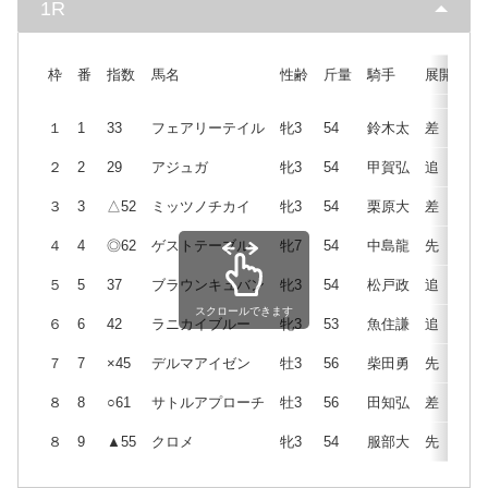
1R
枠
番
指数
馬名
性齢
斤量
騎手
展開
１
1
33
フェアリーテイル
牝3
54
鈴木太
差
２
2
29
アジュガ
牝3
54
甲賀弘
追
３
3
△52
ミッツノチカイ
牝3
54
栗原大
差
４
4
◎62
ゲストテーブル
牝7
54
中島龍
先
５
5
37
ブラウンキュバン
牝3
54
松戸政
追
スクロールできます
６
6
42
ラニカイブルー
牝3
53
魚住謙
追
７
7
×45
デルマアイゼン
牡3
56
柴田勇
先
８
8
○61
サトルアプローチ
牡3
56
田知弘
差
８
9
▲55
クロメ
牝3
54
服部大
先