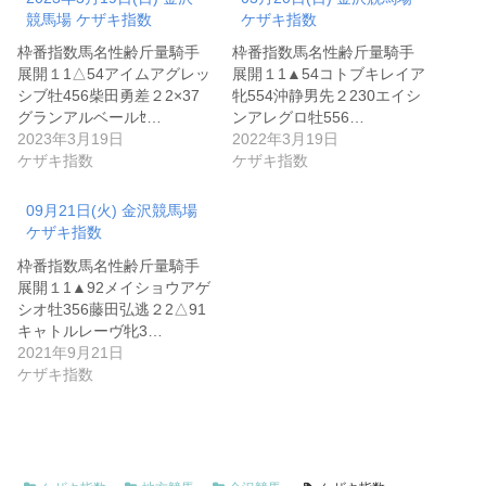
競馬場 ケザキ指数
ケザキ指数
枠番指数馬名性齢斤量騎手
枠番指数馬名性齢斤量騎手
展開１1△54アイムアグレッ
展開１1▲54コトブキレイア
シブ牡456柴田勇差２2×37
牝554沖静男先２230エイシ
グランアルベールｾ…
ンアレグロ牡556…
2023年3月19日
2022年3月19日
ケザキ指数
ケザキ指数
09月21日(火) 金沢競馬場
ケザキ指数
枠番指数馬名性齢斤量騎手
展開１1▲92メイショウアゲ
シオ牡356藤田弘逃２2△91
キャトルレーヴ牝3…
2021年9月21日
ケザキ指数