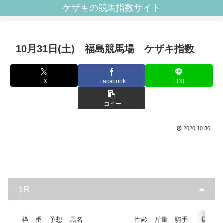
ケザキの競馬指数サイト
10月31日(土) 福島競馬場 ケザキ指数
X
Facebook
LINE
コピー
2020.10.30
1R
枠
番
予想
馬名
性齢
斤量
騎手
展開