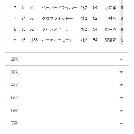
７
13
52
ペーパードライバー
牝2
54
水口優
追
７
14
55
クロマツミッチー
牡2
52
小林凌
逃
８
15
52
クインズセージ
牝2
54
西村淳
追
８
16
◎58
パーティーモード
牡2
54
斎藤新
逃
2R
3R
4R
5R
6R
7R