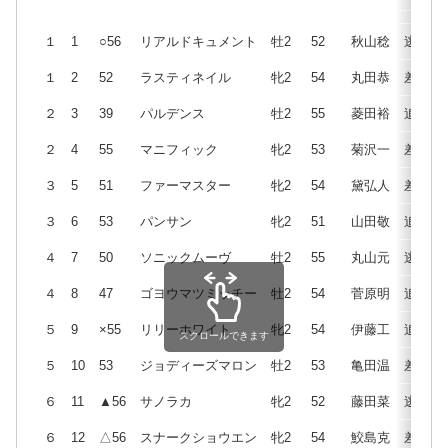
１
1
○56
リアルドキュメント
牡2
52
秋山稔
逃
１
2
52
ラスティネイル
牝2
54
丸田恭
差
２
3
39
パルデンス
牡2
55
菱田裕
追
２
4
55
マニフィック
牝2
53
菊沢一
差
３
5
51
ファーマスター
牝2
54
黛弘人
差
３
6
53
パンサン
牝2
51
山田敬
追
４
7
50
ソニックムーヴ
牡2
55
丸山元
逃
４
8
47
ゴヨウマツミッチー
牡2
54
菅原明
追
５
9
×55
リリーホワイト
牝2
54
伊藤工
追
スクロールできます
５
10
53
ジョディーズマロン
牡2
53
亀田温
差
６
11
▲56
サノラカ
牝2
52
藤田菜
逃
６
12
△56
スナークショウエン
牝2
54
鮫島克
差