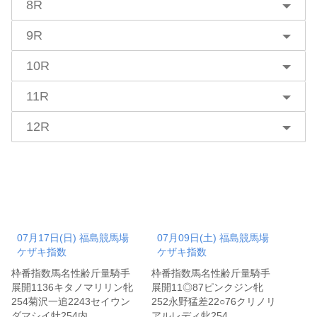
8R
9R
10R
11R
12R
07月17日(日) 福島競馬場
07月09日(土) 福島競馬場
ケザキ指数
ケザキ指数
枠番指数馬名性齢斤量騎手
枠番指数馬名性齢斤量騎手
展開1136キタノマリリン牝
展開11◎87ピンクジン牝
254菊沢一追2243セイウン
252永野猛差22○76クリノリ
ダマシイ牡254内…
アルレディ牝254…