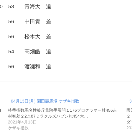
0
53
青海大
追
56
中田貴
差
56
松木大
差
54
高畑皓
追
56
渡瀬和
追
04月13日(月) 園田競馬場 ケザキ指数
4
枠番指数馬名性齢斤量騎手展開１176プログラマー牡456吉
園
村智差２2△87ミラクルズハプン牝454大…
2021年4月13日
ダ
ケザキ指数
2