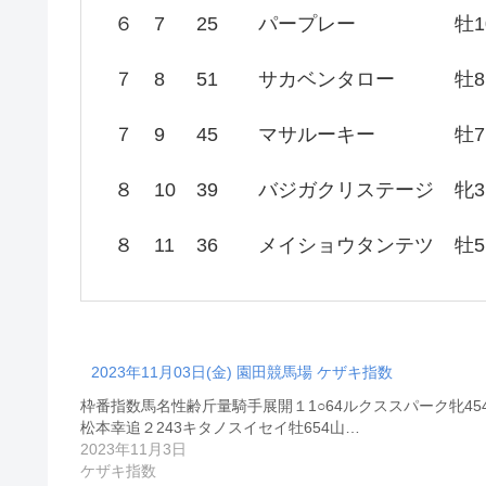
６
7
25
パープレー
牡1
７
8
51
サカベンタロー
牡8
７
9
45
マサルーキー
牡7
８
10
39
バジガクリステージ
牝3
８
11
36
メイショウタンテツ
牡5
2023年11月03日(金) 園田競馬場 ケザキ指数
枠番指数馬名性齢斤量騎手展開１1○64ルクススパーク牝45
松本幸追２243キタノスイセイ牡654山…
2023年11月3日
ケザキ指数