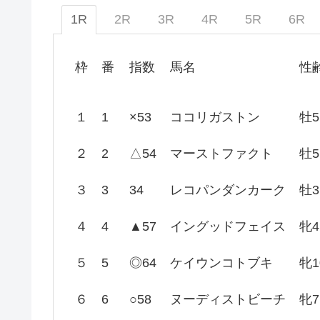
1R
2R
3R
4R
5R
6R
枠
番
指数
馬名
性
１
1
×53
ココリガストン
牡5
２
2
△54
マーストファクト
牡5
３
3
34
レコパンダンカーク
牡3
４
4
▲57
イングッドフェイス
牝4
５
5
◎64
ケイウンコトブキ
牝1
６
6
○58
ヌーディストビーチ
牝7