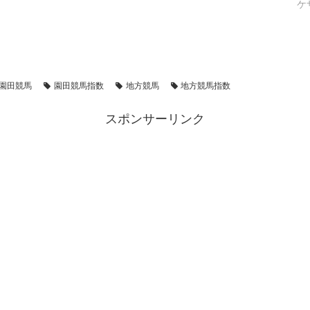
ケ
園田競馬
園田競馬指数
地方競馬
地方競馬指数
スポンサーリンク