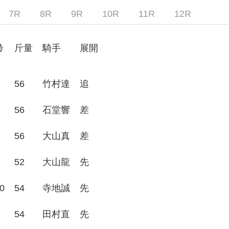
7R
8R
9R
10R
11R
12R
齢
斤量
騎手
展開
56
竹村達
追
56
石堂響
差
56
大山真
差
52
大山龍
先
0
54
寺地誠
先
54
田村直
先