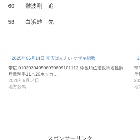
60
難波剛
追
58
白浜雄
先
2025年06月14日 帯広ばんえい ケザキ指数
帯広 010203040506070809101112 枠番順位指数馬名性齢
帯広
斤量騎手11△26ホッカ…
斤
2025年6月14日
2
地方競馬
地
スポンサーリンク