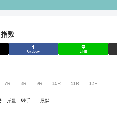
キ指数
Facebook
LINE
7R
8R
9R
10R
11R
12R
齢
斤量
騎手
展開