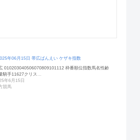
2025年06月15日 帯広ばんえい ケザキ指数
 010203040506070809101112 枠番順位指数馬名性齢
量騎手11627クリス…
025年6月15日
方競馬