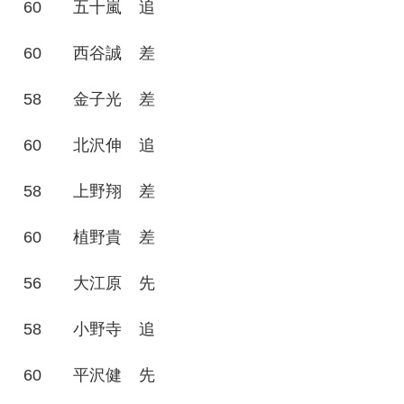
60
五十嵐
追
60
西谷誠
差
58
金子光
差
60
北沢伸
追
58
上野翔
差
60
植野貴
差
56
大江原
先
58
小野寺
追
60
平沢健
先