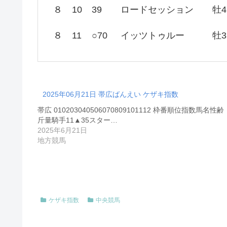
８
10
39
ロードセッション
牡4
８
11
○70
イッツトゥルー
牡3
2025年06月21日 帯広ばんえい ケザキ指数
帯広 010203040506070809101112 枠番順位指数馬名性齢
斤量騎手11▲35スター…
2025年6月21日
地方競馬
ケザキ指数
中央競馬