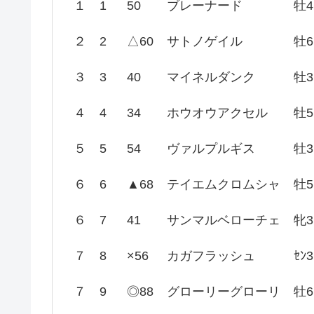
１
1
50
ブレーナード
牡4
２
2
△60
サトノゲイル
牡6
３
3
40
マイネルダンク
牡3
４
4
34
ホウオウアクセル
牡5
５
5
54
ヴァルプルギス
牡3
６
6
▲68
テイエムクロムシャ
牡5
６
7
41
サンマルベローチェ
牝3
７
8
×56
カガフラッシュ
ｾﾝ3
７
9
◎88
グローリーグローリ
牡6