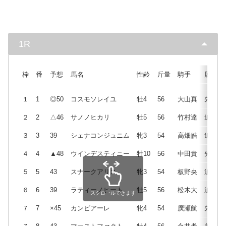
1R
枠
番
予想
馬名
性齢
斤量
騎手
展開
１
1
◎50
コスモソレイユ
牡4
56
大山真
先
２
2
△46
サノノヒカリ
牡5
56
竹村達
追
３
3
39
シェナコンジュニム
牝3
54
高畑皓
追
４
4
▲48
ウインデスティニー
牡10
56
中田貴
先
５
5
43
スナークアリス
牝3
54
板野央
追
６
6
39
ラティーノヒート
牡5
56
松木大
追
スクロールできます
７
7
×45
カンビアーレ
牝4
54
廣瀬航
先