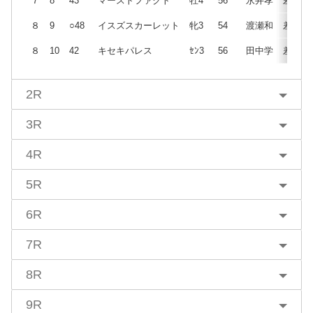
７
8
43
マーストファクト
牡4
56
永井孝
差
８
9
○48
イスズスカーレット
牝3
54
渡瀬和
差
８
10
42
キセキパレス
ｾﾝ3
56
田中学
差
2R
3R
4R
5R
6R
7R
8R
9R