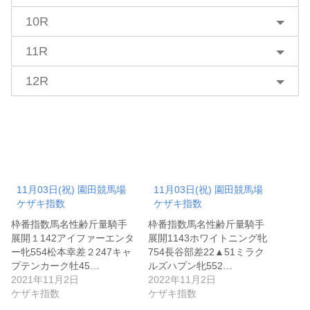
10R
11R
12R
11月03日(祝) 園田競馬場
11月03日(祝) 園田競馬場
ケザキ指数
ケザキ指数
枠番指数馬名性齢斤量騎手
枠番指数馬名性齢斤量騎手
展開１142アイファーエンタ
展開1143ホワイトニング牝
ー牝554松本幸差２247キャ
754長谷部差22▲51ミラク
プテンカーク牡45…
ルズハプン牝552…
2021年11月2日
2022年11月2日
ケザキ指数
ケザキ指数