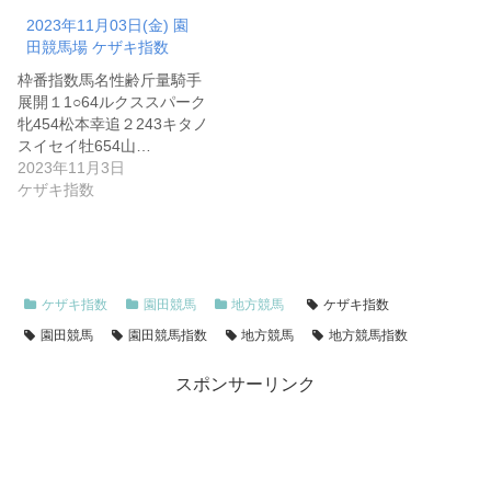
2023年11月03日(金) 園
田競馬場 ケザキ指数
枠番指数馬名性齢斤量騎手
展開１1○64ルクススパーク
牝454松本幸追２243キタノ
スイセイ牡654山…
2023年11月3日
ケザキ指数
ケザキ指数
園田競馬
地方競馬
ケザキ指数
園田競馬
園田競馬指数
地方競馬
地方競馬指数
スポンサーリンク