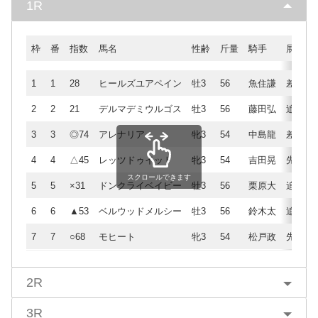
1R
枠
番
指数
馬名
性齢
斤量
騎手
展開
1
1
28
ヒールズユアペイン
牡3
56
魚住謙
差
2
2
21
デルマデミウルゴス
牡3
56
藤田弘
追
3
3
◎74
アレナリア
牝3
54
中島龍
差
4
4
△45
レッツドゥイット
牝3
54
吉田晃
先
スクロールできます
5
5
×31
ドンクライベイビー
牡3
56
栗原大
追
6
6
▲53
ベルウッドメルシー
牡3
56
鈴木太
追
7
7
○68
モヒート
牝3
54
松戸政
先
2R
3R