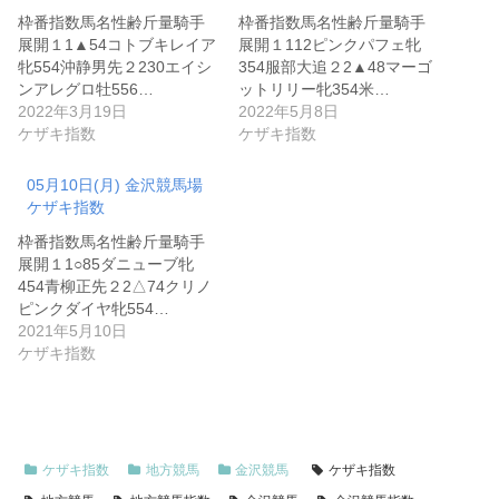
枠番指数馬名性齢斤量騎手
枠番指数馬名性齢斤量騎手
展開１1▲54コトブキレイア
展開１112ピンクパフェ牝
牝554沖静男先２230エイシ
354服部大追２2▲48マーゴ
ンアレグロ牡556…
ットリリー牝354米…
2022年3月19日
2022年5月8日
ケザキ指数
ケザキ指数
05月10日(月) 金沢競馬場
ケザキ指数
枠番指数馬名性齢斤量騎手
展開１1○85ダニューブ牝
454青柳正先２2△74クリノ
ピンクダイヤ牝554…
2021年5月10日
ケザキ指数
ケザキ指数
地方競馬
金沢競馬
ケザキ指数