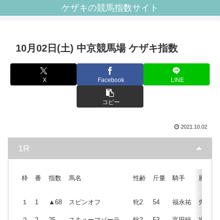
ケザキの競馬指数サイト
10月02日(土) 中京競馬場 ケザキ指数
X
Facebook
LINE
コピー
2021.10.02
1R
枠
番
指数
馬名
性齢
斤量
騎手
展開
１
1
▲68
スピンオフ
牝2
54
福永祐
先
２
2
25
スキューマパーラ
牝2
53
富田暁
追