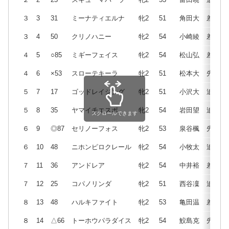
３
3
31
ミーナティエルナ
牝2
51
角田大
差
３
4
50
クリノハニー
牝2
54
小崎綾
差
４
5
○85
ミギーフェイス
牝2
54
松山弘
差
４
6
×53
スローテキーラ
牝2
51
松本大
先
５
7
17
ゴッドレイジング
牝2
51
小沢大
追
５
8
35
ヤマイチエスポ
牝2
54
岩田望
追
スクロールできます
６
9
◎87
セリノーフォス
牝2
53
泉谷楓
先
６
10
48
ニホンピロクレール
牝2
54
小牧太
追
７
11
36
アンドレア
牝2
54
中井裕
差
７
12
25
コパノリンダ
牝2
51
西谷凜
追
８
13
48
ハルキファイト
牝2
53
亀田温
差
８
14
△66
トーホウパラダイス
牝2
54
鮫島克
先