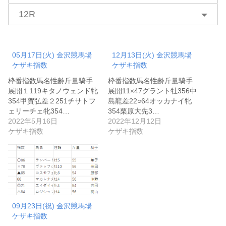
12R
05月17日(火) 金沢競馬場
12月13日(火) 金沢競馬場
ケザキ指数
ケザキ指数
枠番指数馬名性齢斤量騎手
枠番指数馬名性齢斤量騎手
展開１119キタノウェンド牝
展開11×47グラント牡356中
354甲賀弘差２251チサトフ
島龍差22○64オッカナイ牝
ェリーチェ牝354…
354栗原大先3…
2022年5月16日
2022年12月12日
ケザキ指数
ケザキ指数
09月23日(祝) 金沢競馬場
ケザキ指数