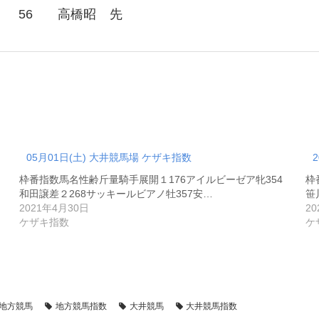
56
高橋昭
先
05月01日(土) 大井競馬場 ケザキ指数
枠番指数馬名性齢斤量騎手展開１176アイルビーゼア牝354
枠
和田譲差２268サッキールビアノ牡357安…
笹
2021年4月30日
2
ケザキ指数
ケ
地方競馬
地方競馬指数
大井競馬
大井競馬指数