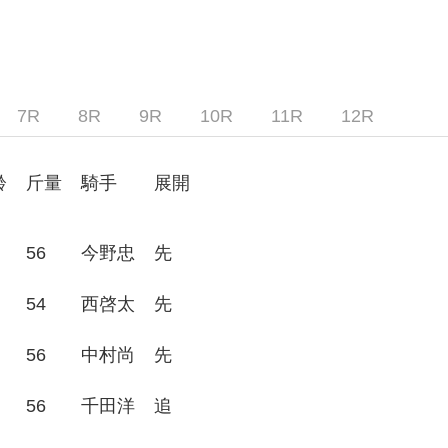
7R
8R
9R
10R
11R
12R
齢
斤量
騎手
展開
56
今野忠
先
54
西啓太
先
56
中村尚
先
56
千田洋
追