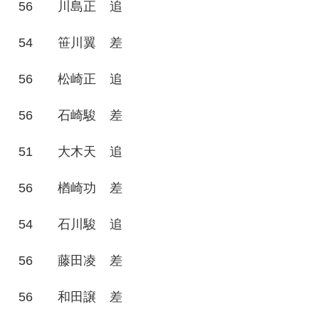
56
川島正
追
54
笹川翼
差
56
松崎正
追
56
石崎駿
差
51
大木天
追
56
楢崎功
差
54
石川駿
追
56
藤田凌
差
56
和田譲
差