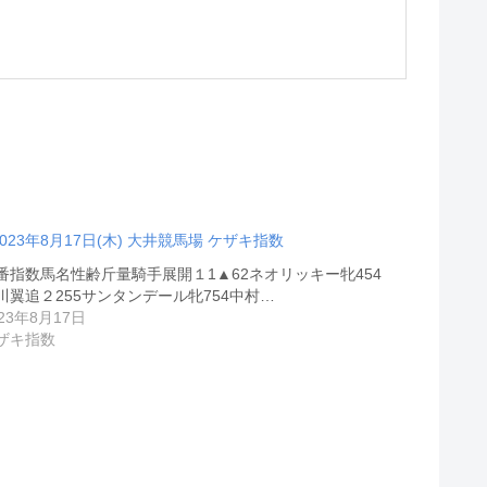
2023年8月17日(木) 大井競馬場 ケザキ指数
番指数馬名性齢斤量騎手展開１1▲62ネオリッキー牝454
川翼追２255サンタンデール牝754中村…
023年8月17日
ザキ指数