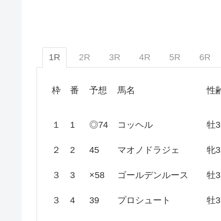
1R
2R
3R
4R
5R
6R
枠
番
予想
馬名
性
１
1
◎74
コッヘル
牡3
２
2
45
マオノドラジェ
牝3
３
3
×58
ゴールデンルース
牡3
３
4
39
プロシュート
牡3