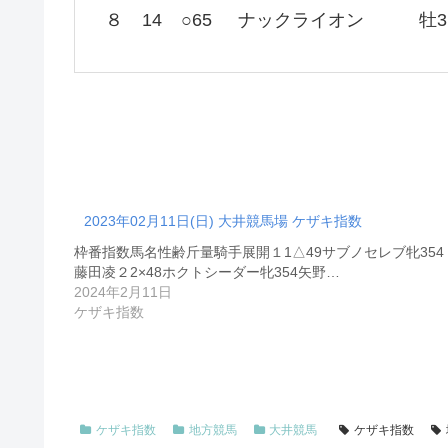
８
14
○65
ナックライオン
牡3
2023年02月11日(日) 大井競馬場 ケザキ指数
枠番指数馬名性齢斤量騎手展開１1△49サブノセレブ牝354
藤田凌２2×48ホクトシーダー牝354矢野…
2024年2月11日
ケザキ指数
ケザキ指数
地方競馬
大井競馬
ケザキ指数