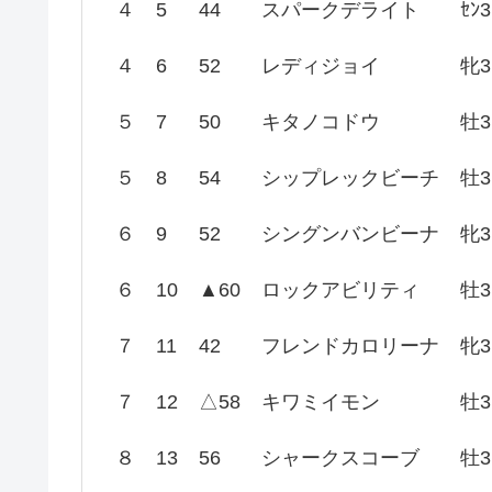
４
5
44
スパークデライト
ｾﾝ3
４
6
52
レディジョイ
牝3
５
7
50
キタノコドウ
牡3
５
8
54
シップレックビーチ
牡3
６
9
52
シングンバンビーナ
牝3
６
10
▲60
ロックアビリティ
牡3
７
11
42
フレンドカロリーナ
牝3
７
12
△58
キワミイモン
牡3
８
13
56
シャークスコーブ
牡3