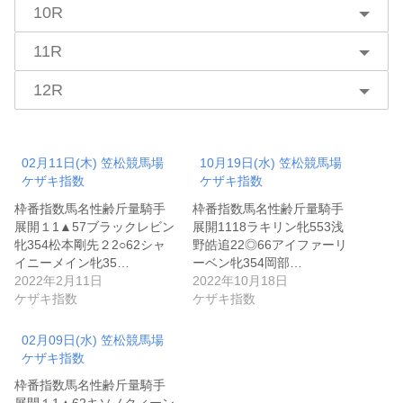
10R
11R
12R
02月11日(木) 笠松競馬場
10月19日(水) 笠松競馬場
ケザキ指数
ケザキ指数
枠番指数馬名性齢斤量騎手
枠番指数馬名性齢斤量騎手
展開１1▲57ブラックレビン
展開1118ラキリン牝553浅
牝354松本剛先２2○62シャ
野皓追22◎66アイファーリ
イニーメイン牝35…
ーベン牝354岡部…
2022年2月11日
2022年10月18日
ケザキ指数
ケザキ指数
02月09日(水) 笠松競馬場
ケザキ指数
枠番指数馬名性齢斤量騎手