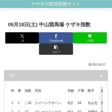
ケザキの競馬指数サイト
09月18日(土) 中山競馬場 ケザキ指数
X
Facebook
LINE
コピー
2021.09.17
1R
枠
番
指数
馬名
性齢
斤量
騎手
展開
１
1
△42
クイーンアポーン
牝2
54
丸山元
先
１
2
12
グレースミューズ
牝2
51
永野猛
差