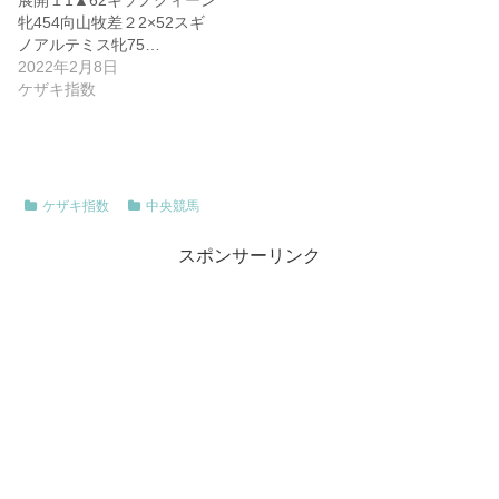
展開１1▲62キソノクィーン
牝454向山牧差２2×52スギ
ノアルテミス牝75…
2022年2月8日
ケザキ指数
ケザキ指数
中央競馬
スポンサーリンク