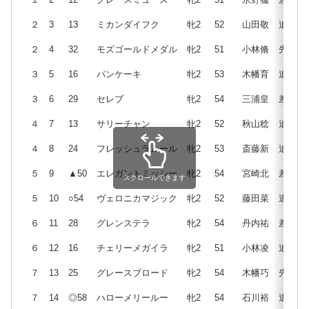
２
3
13
ミカンダイフク
牝2
52
山田敬
追
２
4
32
モズゴールドメダル
牝2
51
小林脩
先
３
5
16
パンケーキ
牝2
53
木幡育
追
３
6
29
セレブ
牝2
54
三浦皇
差
４
7
13
サリーチャン
牝2
52
秋山稔
追
４
8
24
フレッシュラムール
牝2
53
斎藤新
追
５
9
▲50
エレガントミッシー
牝2
54
宮崎北
差
スクロールできます
５
10
○54
ヴェロニカマジック
牝2
52
藤田菜
逃
６
11
28
グレンステラ
牝2
54
丹内祐
差
６
12
16
チェリーメガイラ
牝2
51
小林凌
追
７
13
25
グレースブロード
牝2
54
木幡巧
先
７
14
◎58
ハローメリールー
牝2
54
石川裕
逃