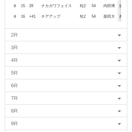
８
15
28
ナカガワフェイス
牝2
54
内田博
追
８
16
×41
チアアップ
牝2
54
柴田大
差
2R
3R
4R
5R
6R
7R
8R
9R