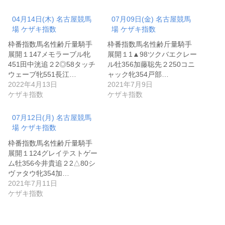
04月14日(木) 名古屋競馬
07月09日(金) 名古屋競馬
場 ケザキ指数
場 ケザキ指数
枠番指数馬名性齢斤量騎手
枠番指数馬名性齢斤量騎手
展開１147メモラーブル牝
展開１1▲98ツクバエクレー
451田中洸追２2◎58タッチ
ル牡356加藤聡先２250コニ
ウェーブ牝551長江…
ャック牝354戸部…
2022年4月13日
2021年7月9日
ケザキ指数
ケザキ指数
07月12日(月) 名古屋競馬
場 ケザキ指数
枠番指数馬名性齢斤量騎手
展開１124グレイテストゲー
ム牡356今井貴追２2△80シ
ヴァタウ牝354加…
2021年7月11日
ケザキ指数