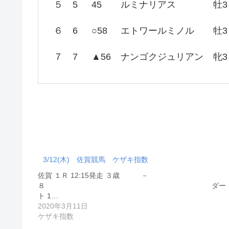
５
5
45
ルミナリアス
牡3
６
6
○58
エトワールミノル
牡3
７
7
▲56
ナンゴクジュリアン
牝3
3/12(木) 佐賀競馬 ケザキ指数
佐賀 １Ｒ 12:15発走 ３歳 －
８ ダー
ト 1…
2020年3月11日
ケザキ指数