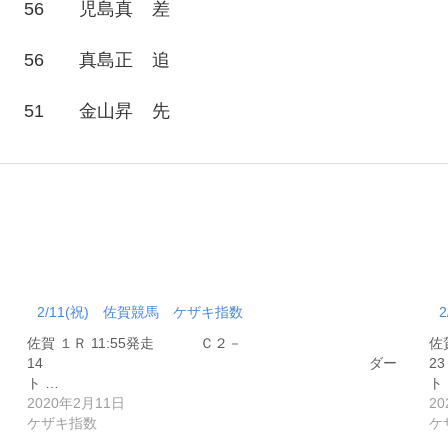
56
児島真
差
56
真島正
追
51
金山昇
先
2/11(祝) 佐賀競馬 ケザキ指数
佐賀 １Ｒ 11:55発走 Ｃ２－
佐
14 ダー
ト …
ト
2020年2月11日
2
ケザキ指数
ケ