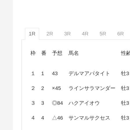
1R
2R
3R
4R
5R
6R
枠
番
予想
馬名
性
１
1
43
デルマアパタイト
牡3
２
2
×45
ラインサラマンダー
牡3
３
3
◎84
ハクアイオウ
牡3
４
4
△46
サンマルサクセス
牡3