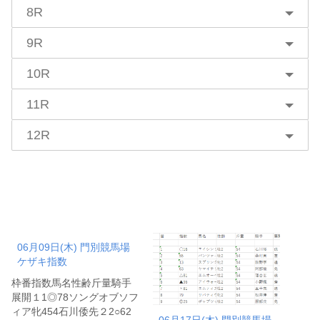
8R
9R
10R
11R
12R
06月09日(木) 門別競馬場
ケザキ指数
枠番指数馬名性齢斤量騎手
展開１1◎78ソングオブソフ
ィア牝454石川倭先２2○62
06月17日(木) 門別競馬場