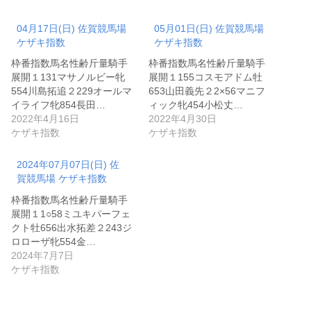
04月17日(日) 佐賀競馬場
05月01日(日) 佐賀競馬場
ケザキ指数
ケザキ指数
枠番指数馬名性齢斤量騎手
枠番指数馬名性齢斤量騎手
展開１131マサノルビー牝
展開１155コスモアドム牡
554川島拓追２229オールマ
653山田義先２2×56マニフ
イライフ牝854長田…
ィック牝454小松丈…
2022年4月16日
2022年4月30日
ケザキ指数
ケザキ指数
2024年07月07日(日) 佐
賀競馬場 ケザキ指数
枠番指数馬名性齢斤量騎手
展開１1○58ミユキパーフェ
クト牡656出水拓差２243ジ
ロローザ牝554金…
2024年7月7日
ケザキ指数