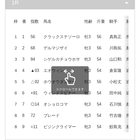
1R
枠
番
指数
馬名
性齢
斤量
騎手
展開
１
1
56
クラックステソーロ
牡3
56
真島正
先
２
2
68
デルマジザイ
牡3
56
川島拓
差
３
3
84
シゲルカチョウホサ
牝3
54
山口勲
先
４
4
▲03
エオウィン
牝3
54
倉富隆
追
５
5
△92
ホウオウダンサー
牡3
56
小松丈
追
スクロールできます
６
6
×91
ウィンドスピナー
牝3
54
田中純
追
７
7
◎14
オショロコマ
牝3
54
石川慎
差
８
8
72
ブレード
牝3
54
竹吉徹
先
８
9
○11
ビジンクライマー
牝3
54
鮫島克
差