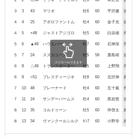
３
3
43
マリオ
牡6
60
平沢健
追
４
4
25
アポロファントム
牡4
60
金子光
追
４
5
×48
ジャストアジゴロ
牡5
60
白浜雄
先
５
6
▲49
ハウエバー
牡7
60
石神深
先
５
7
24
スズカユース
牝5
58
蓑島靖
追
スクロールできます
６
8
△49
トランスポーター
牡5
60
上野翔
先
６
9
○51
プレスティージオ
牡8
60
北沢伸
差
７
10
48
ブレーナード
牡4
60
五十嵐
先
７
11
24
サンデーパームス
牡4
60
黒岩悠
追
８
12
35
コルドゥーン
牡5
60
伴啓太
差
８
13
34
ヴァンクールシルク
ｾﾝ7
60
小野寺
差