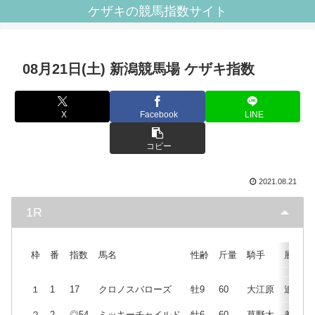
ケザキの競馬指数サイト
08月21日(土) 新潟競馬場 ケザキ指数
X
Facebook
LINE
コピー
2021.08.21
1R
枠
番
指数
馬名
性齢
斤量
騎手
展開
１
1
17
クロノスバローズ
牡9
60
大江原
追
２
2
◎54
ミッキーチャイルド
牡6
60
草野太
差