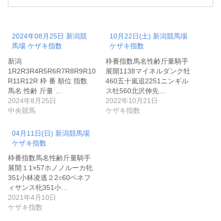
2024年08月25日 新潟競
10月22日(土) 新潟競馬場
馬場 ケザキ指数
ケザキ指数
新潟
枠番指数馬名性齢斤量騎手
1R2R3R4R5R6R7R8R9R10
展開1138マイネルダンク牡
R11R12R 枠 番 順位 指数
460五十嵐追2251ニンギル
馬名 性齢 斤量 …
ス牡560北沢伸先…
2024年8月25日
2022年10月21日
中央競馬
ケザキ指数
04月11日(日) 新潟競馬場
ケザキ指数
枠番指数馬名性齢斤量騎手
展開１1×57ホノノルーカ牝
351小林凌逃２2○60ベネフ
ィサンス牝351小…
2021年4月10日
ケザキ指数