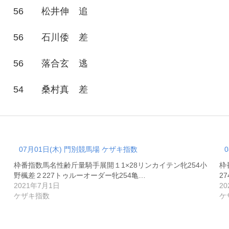
56
松井伸
追
56
石川倭
差
56
落合玄
逃
54
桑村真
差
07月01日(木) 門別競馬場 ケザキ指数
枠番指数馬名性齢斤量騎手展開１1×28リンカイテン牝254小
枠
野楓差２227トゥルーオーダー牝254亀…
2
2021年7月1日
2
ケザキ指数
ケ