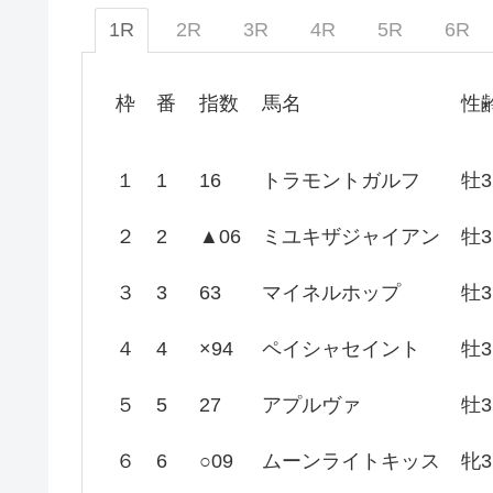
1R
2R
3R
4R
5R
6R
枠
番
指数
馬名
性
１
1
16
トラモントガルフ
牡3
２
2
▲06
ミユキザジャイアン
牡3
３
3
63
マイネルホップ
牡3
４
4
×94
ペイシャセイント
牡3
５
5
27
アプルヴァ
牡3
６
6
○09
ムーンライトキッス
牝3