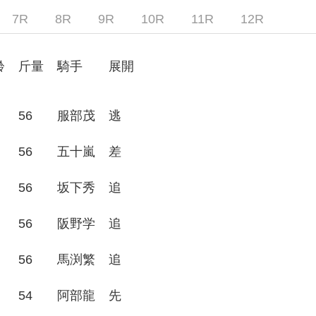
7R
8R
9R
10R
11R
12R
齢
斤量
騎手
展開
56
服部茂
逃
56
五十嵐
差
56
坂下秀
追
56
阪野学
追
56
馬渕繁
追
54
阿部龍
先