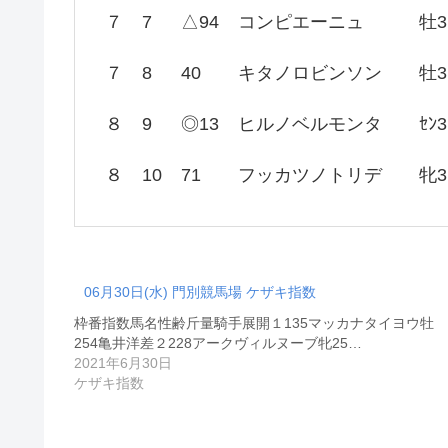
７
7
△94
コンピエーニュ
牡3
７
8
40
キタノロビンソン
牡3
８
9
◎13
ヒルノベルモンタ
ｾﾝ3
８
10
71
フッカツノトリデ
牝3
06月30日(水) 門別競馬場 ケザキ指数
枠番指数馬名性齢斤量騎手展開１135マッカナタイヨウ牡
254亀井洋差２228アークヴィルヌーブ牝25…
2021年6月30日
ケザキ指数