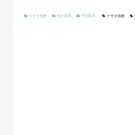
ケザキ指数
地方競馬
門別競馬
ケザキ指数