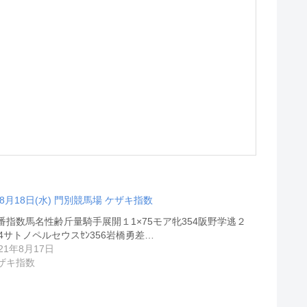
08月18日(水) 門別競馬場 ケザキ指数
番指数馬名性齢斤量騎手展開１1×75モア牝354阪野学逃２
74サトノペルセウスｾﾝ356岩橋勇差…
021年8月17日
ザキ指数