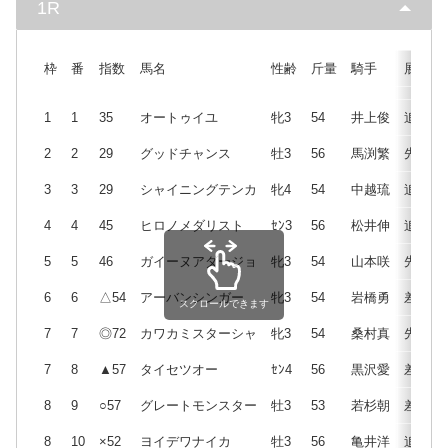
1R
枠
番
指数
馬名
性齢
斤量
騎手
展開
1
1
35
オートゥイユ
牝3
54
井上俊
追
2
2
29
グッドチャンス
牡3
56
馬渕繁
先
3
3
29
シャイニングテンカ
牝4
54
中越琉
追
4
4
45
ヒロノメダリスト
ｾﾝ3
56
松井伸
追
5
5
46
ガイーヌアダージョ
牝3
54
山本咲
先
6
6
△54
アーバンシンガー
牝3
54
岩橋勇
差
スクロールできます
7
7
◎72
カワカミスターシャ
牝3
54
桑村真
先
7
8
▲57
タイセツオー
ｾﾝ4
56
黒沢愛
差
8
9
○57
グレートモンスター
牡3
53
若杉朝
差
8
10
×52
ヨイデワナイカ
牡3
56
亀井洋
追