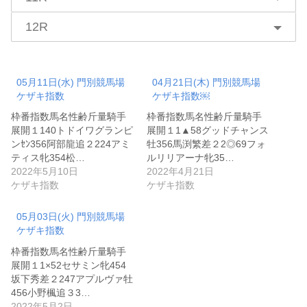
12R
05月11日(水) 門別競馬場
04月21日(木) 門別競馬場
ケザキ指数
ケザキ指数￼
枠番指数馬名性齢斤量騎手
枠番指数馬名性齢斤量騎手
展開１140トドイワグランピ
展開１1▲58グッドチャンス
ンｾﾝ356阿部龍追２224アミ
牡356馬渕繁差２2◎69フォ
ティス牝354松…
ルリリアーナ牝35…
2022年5月10日
2022年4月21日
ケザキ指数
ケザキ指数
05月03日(火) 門別競馬場
ケザキ指数
枠番指数馬名性齢斤量騎手
展開１1×52セサミン牝454
坂下秀差２247アプルヴァ牡
456小野楓追３3…
2022年5月2日