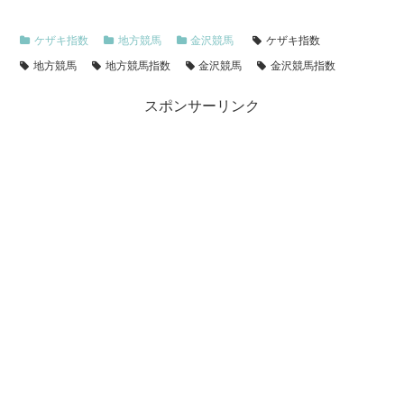
ケザキ指数
地方競馬
金沢競馬
ケザキ指数
地方競馬
地方競馬指数
金沢競馬
金沢競馬指数
スポンサーリンク