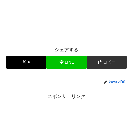
シェアする
X
LINE
コピー
kezaki00
スポンサーリンク