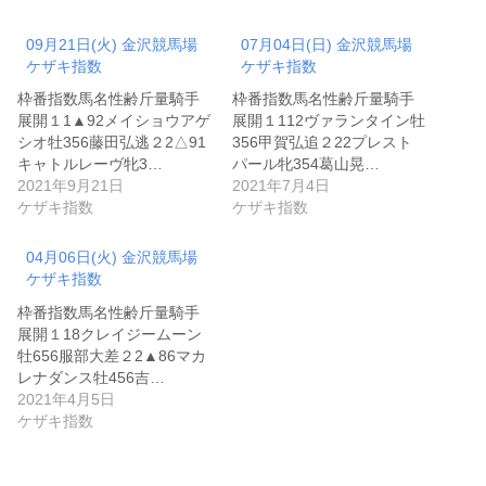
09月21日(火) 金沢競馬場
07月04日(日) 金沢競馬場
ケザキ指数
ケザキ指数
枠番指数馬名性齢斤量騎手
枠番指数馬名性齢斤量騎手
展開１1▲92メイショウアゲ
展開１112ヴァランタイン牡
シオ牡356藤田弘逃２2△91
356甲賀弘追２22プレスト
キャトルレーヴ牝3…
パール牝354葛山晃…
2021年9月21日
2021年7月4日
ケザキ指数
ケザキ指数
04月06日(火) 金沢競馬場
ケザキ指数
枠番指数馬名性齢斤量騎手
展開１18クレイジームーン
牡656服部大差２2▲86マカ
レナダンス牡456吉…
2021年4月5日
ケザキ指数