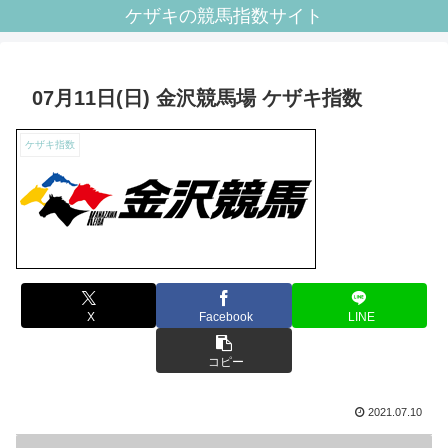
ケザキの競馬指数サイト
07月11日(日) 金沢競馬場 ケザキ指数
ケザキ指数
X
Facebook
LINE
コピー
2021.07.10