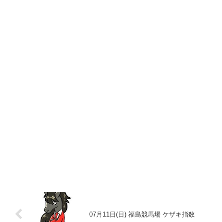
07月11日(日) 福島競馬場 ケザキ指数