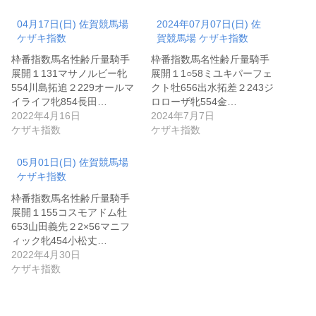
04月17日(日) 佐賀競馬場
2024年07月07日(日) 佐
ケザキ指数
賀競馬場 ケザキ指数
枠番指数馬名性齢斤量騎手
枠番指数馬名性齢斤量騎手
展開１131マサノルビー牝
展開１1○58ミユキパーフェ
554川島拓追２229オールマ
クト牡656出水拓差２243ジ
イライフ牝854長田…
ロローザ牝554金…
2022年4月16日
2024年7月7日
ケザキ指数
ケザキ指数
05月01日(日) 佐賀競馬場
ケザキ指数
枠番指数馬名性齢斤量騎手
展開１155コスモアドム牡
653山田義先２2×56マニフ
ィック牝454小松丈…
2022年4月30日
ケザキ指数