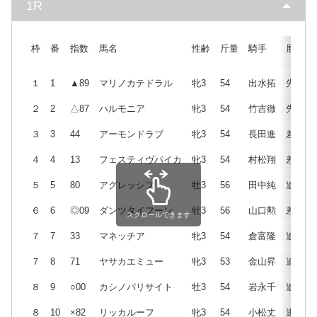
1R
枠
番
指数
馬名
性齢
斤量
騎手
展開
１
1
▲89
マリノカテドラル
牝3
54
出水拓
先
２
2
△87
ハルモニア
牝3
54
竹吉徹
先
３
3
44
アーモンドラブ
牝3
54
長田進
差
４
4
13
フェスティヴパイカ
牝3
54
村松翔
差
５
5
80
アグレッシブ
牡3
56
田中純
追
６
6
◎09
ダンツタイフーン
牡3
56
山口勲
差
スクロールできます
７
7
33
マネッチア
牝3
54
倉富隆
追
７
8
71
ヤサカエミュー
牝3
53
金山昇
追
８
9
○00
カシノバリサイト
牡3
54
岩永千
追
８
10
×82
リッカルーフ
牝3
54
小松丈
逃