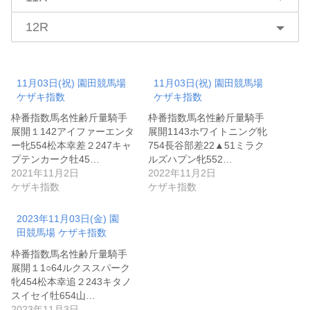
12R
11月03日(祝) 園田競馬場
11月03日(祝) 園田競馬場
ケザキ指数
ケザキ指数
枠番指数馬名性齢斤量騎手
枠番指数馬名性齢斤量騎手
展開１142アイファーエンタ
展開1143ホワイトニング牝
ー牝554松本幸差２247キャ
754長谷部差22▲51ミラク
プテンカーク牡45…
ルズハプン牝552…
2021年11月2日
2022年11月2日
ケザキ指数
ケザキ指数
2023年11月03日(金) 園
田競馬場 ケザキ指数
枠番指数馬名性齢斤量騎手
展開１1○64ルクススパーク
牝454松本幸追２243キタノ
スイセイ牡654山…
2023年11月3日