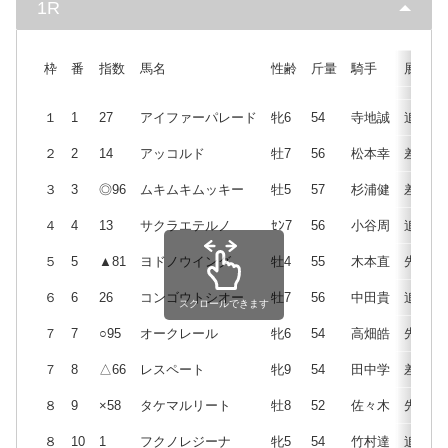
1R
枠
番
指数
馬名
性齢
斤量
騎手
展開
１
1
27
アイファーパレード
牝6
54
寺地誠
追
２
2
14
アッコルド
牡7
56
松本幸
差
３
3
◎96
ムキムキムッキー
牡5
57
杉浦健
差
４
4
13
サクラエテルノ
ｾﾝ7
56
小谷周
追
５
5
▲81
ヨドノウイング
牡4
55
木本直
先
６
6
26
コンゴウトシオー
牡7
56
中田貴
追
スクロールできます
７
7
○95
オークレール
牝6
54
高畑皓
先
７
8
△66
レスペート
牝9
54
田中学
差
８
9
×58
タケマルリート
牡8
52
佐々木
先
８
10
1
フクノレジーナ
牝5
54
竹村達
追