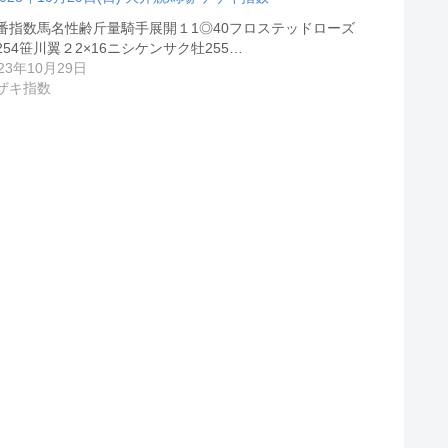
番指数馬名性齢斤量騎手展開１1◎40フロステッドローズ
254笹川翼２2×16ニシケンサク牡255…
23年10月29日
ザキ指数