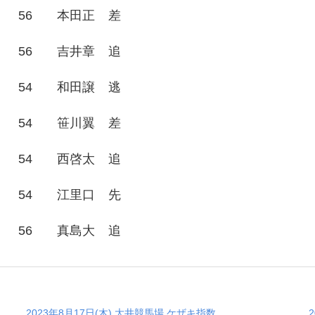
56
本田正
差
56
吉井章
追
54
和田譲
逃
54
笹川翼
差
54
西啓太
追
54
江里口
先
56
真島大
追
2023年8月17日(木) 大井競馬場 ケザキ指数