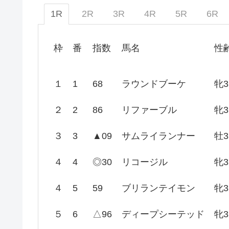
1R
2R
3R
4R
5R
6R
枠
番
指数
馬名
性
１
1
68
ラウンドブーケ
牝3
２
2
86
リファーブル
牝3
３
3
▲09
サムライランナー
牡3
４
4
◎30
リコージル
牝3
４
5
59
ブリランテイモン
牝3
５
6
△96
ディープシーテッド
牝3