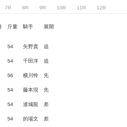
7R
8R
9R
10R
11R
12R
齢
斤量
騎手
展開
54
矢野貴
追
54
千田洋
追
56
横川怜
先
54
藤本現
先
54
達城龍
差
54
的場文
差