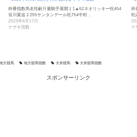
枠番指数馬名性齢斤量騎手展開１1▲62ネオリッキー牝454
枠
笹川翼追２255サンタンデール牝754中村…
牝
2023年8月17日
20
ケザキ指数
ケ
地方競馬
地方競馬指数
大井競馬
大井競馬指数
スポンサーリンク