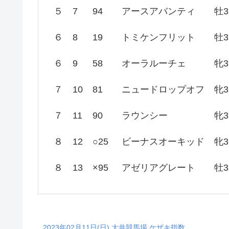
５
7
94
アースアバンティ
牡3
６
8
19
トミケンフリット
牡3
６
9
58
オーラルーチェ
牝3
７
10
81
ニュードロップオフ
牝3
７
11
90
ラウンシー
牝3
８
12
○25
ビーナスオーキッド
牝3
８
13
×95
アゼリアグレート
牡3
2023年02月11日(日) 大井競馬場 ケザキ指数