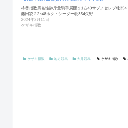
枠番指数馬名性齢斤量騎手展開１1△49サブノセレブ牝354
藤田凌２2×48ホクトシーダー牝354矢野…
2024年2月11日
ケザキ指数
ケザキ指数
地方競馬
大井競馬
ケザキ指数