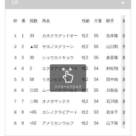
1R
枠
番
指数
馬名
性齢
斤量
騎手
展開
１
1
33
カネクラグッドオー
牡2
55
吉本隆
追
２
2
▲02
サヨノスクリーン
牡2
55
山口勲
先
３
3
30
ショウカイキョウ
牡2
55
倉富隆
差
４
4
2
エクスアリアステラ
牝2
54
村松翔
追
５
5
58
リネンヒロイン
牝2
54
田中純
差
スクロールできます
６
6
◎20
ムーンパスゴールド
牡2
55
川島拓
先
７
7
△86
オメガマックス
牝2
54
石川慎
差
８
8
×65
カシノクラビアート
牡2
53
岩永千
追
８
9
○02
アメリカンウルフ
牝2
54
山下裕
先