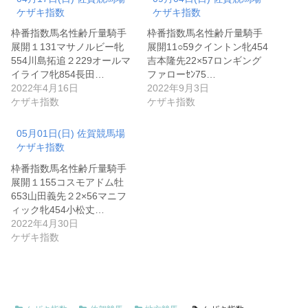
ケザキ指数
ケザキ指数
枠番指数馬名性齢斤量騎手
枠番指数馬名性齢斤量騎手
展開１131マサノルビー牝
展開11○59クイントン牝454
554川島拓追２229オールマ
吉本隆先22×57ロンギング
イライフ牝854長田…
ファローｾﾝ75…
2022年4月16日
2022年9月3日
ケザキ指数
ケザキ指数
05月01日(日) 佐賀競馬場
ケザキ指数
枠番指数馬名性齢斤量騎手
展開１155コスモアドム牡
653山田義先２2×56マニフ
ィック牝454小松丈…
2022年4月30日
ケザキ指数