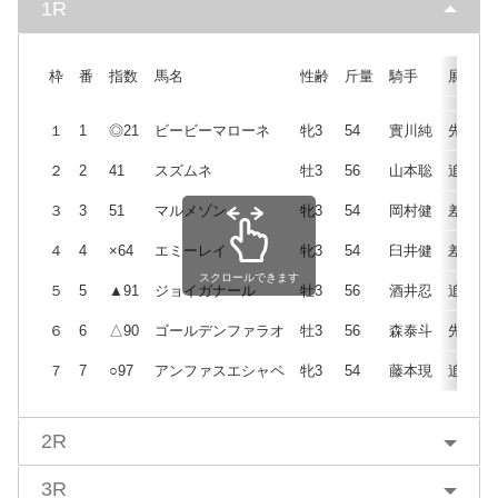
1R
枠
番
指数
馬名
性齢
斤量
騎手
展開
１
1
◎21
ビービーマローネ
牝3
54
實川純
先
２
2
41
スズムネ
牡3
56
山本聡
追
３
3
51
マルメゾン
牝3
54
岡村健
差
４
4
×64
エミーレイ
牝3
54
臼井健
差
スクロールできます
５
5
▲91
ジョイガナール
牡3
56
酒井忍
追
６
6
△90
ゴールデンファラオ
牡3
56
森泰斗
先
７
7
○97
アンファスエシャペ
牝3
54
藤本現
追
2R
3R