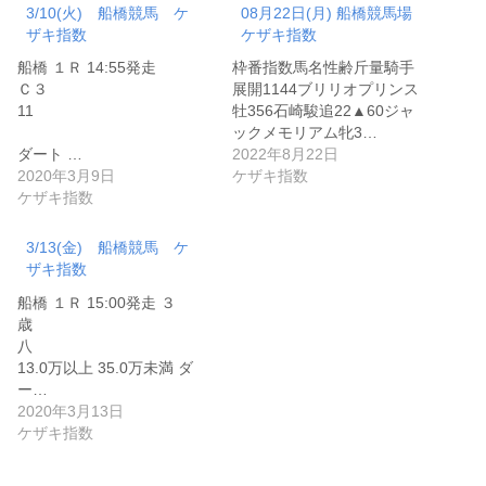
3/10(火) 船橋競馬 ケ
08月22日(月) 船橋競馬場
ザキ指数
ケザキ指数
船橋 １Ｒ 14:55発走
枠番指数馬名性齢斤量騎手
Ｃ３
展開1144ブリリオプリンス
11
牡356石崎駿追22▲60ジャ
ックメモリアム牝3…
ダート …
2022年8月22日
2020年3月9日
ケザキ指数
ケザキ指数
3/13(金) 船橋競馬 ケ
ザキ指数
船橋 １Ｒ 15:00発走 ３
歳
八
13.0万以上 35.0万未満 ダ
ー…
2020年3月13日
ケザキ指数